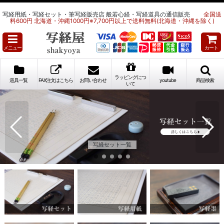
写経用紙・写経セット・筆写経販売店 般若心経・写経道具の通信販売
全国送
料600円 北海道・沖縄1000円※7,700円以上で送料無料(北海道・沖縄を除く)
メニュー
カート
ラッピングにつ
道具一覧
FAX注文はこちら
お問い合わせ
youtube
商品検索
いて
写経セット一覧