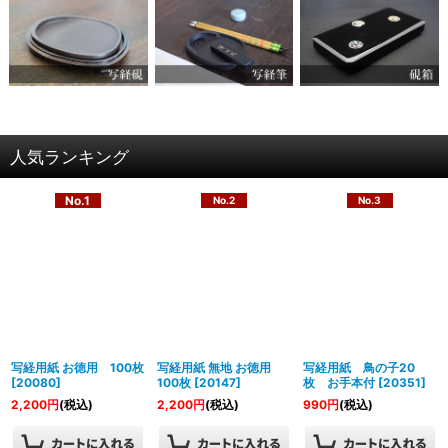
人気ランキング
No.1
No.2
No.3
写経用紙 お徳用 100枚
写経用紙 無地 お徳用
写経用紙 鳥の子20
[
20080
]
100枚
[
20147
]
枚 お手本付
[
20351
]
2,200
円
(税込)
2,200
円
(税込)
990
円
(税込)