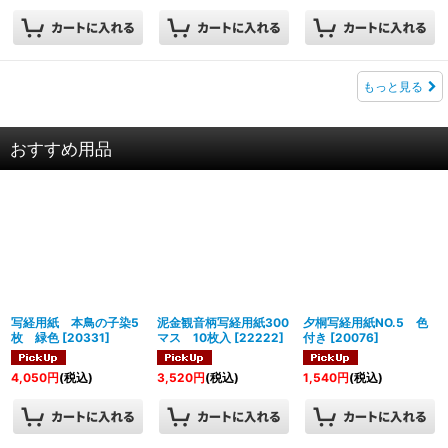
もっと見る
おすすめ用品
写経用紙 本鳥の子染5
泥金観音柄写経用紙300
夕桐写経用紙NO.5 色
枚 緑色
[
20331
]
マス 10枚入
[
22222
]
付き
[
20076
]
4,050
円
(税込)
3,520
円
(税込)
1,540
円
(税込)