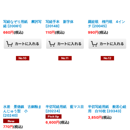
写経なぞり用紙 摩訶写
写経手本 新字体
羅紋硯 楕円硯 4イン
経
[
20061
]
[
20148
]
チ
[
20045
]
660
円
(税込)
110
円
(税込)
990
円
(税込)
No.10
No.11
No.12
水差 景徳鎮 古銅釉ま
半切写経用紙 藍マス目
半切写経用紙 般若心経
んじゅう型 小
[
20224
]
用 白10枚
[
20343
]
[
20240
]
3,850
円
(税込)
6,600
円
(税込)
770
円
(税込)