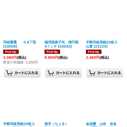
写経寳墨 0.8丁型
端渓硯麻子坑 楕円硯
半熟写経用紙20枚入
[
20009
]
4インチ
[
20043
]
仏黄
[
22225
]
3,080
円
(税込)
9,900
円
(税込)
2,480
円
(税込)
希望小売価格
:
3,850
円
半熟写経用紙20枚入
猪牙（ちょき）
金泥墨 山吹 赤金