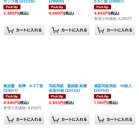
サンゴ色
[
22226
]
[
29000
]
0.5丁型
[
20007
]
2,480
円
(税込)
6,600
円
(税込)
4,840
円
(税込)
希望小売価格
:
6,050
円
銀泥墨 彩輝 0.5丁型
写経用紙 藍紺紙 純雁
扇面写経用紙 10枚入
[
20011
]
皮染10枚
[
20132
]
[
20150
]
4,840
円
(税込)
3,850
円
(税込)
1,100
円
(税込)
希望小売価格
:
6,050
円