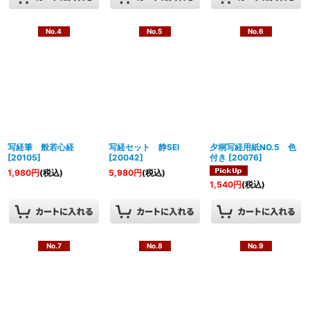
No.4
No.5
No.6
写経筆 般若心経
写経セット 静SEI
夕桐写経用紙NO.5 色
[
20105
]
[
20042
]
付き
[
20076
]
1,980
円
(税込)
5,980
円
(税込)
1,540
円
(税込)
No.7
No.8
No.9