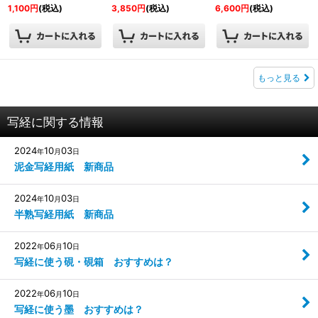
1,100
円
(税込)
3,850
円
(税込)
6,600
円
(税込)
もっと見る
写経に関する情報
2024
10
03
年
月
日
泥金写経用紙 新商品
2024
10
03
年
月
日
半熟写経用紙 新商品
2022
06
10
年
月
日
写経に使う硯・硯箱 おすすめは？
2022
06
10
年
月
日
写経に使う墨 おすすめは？