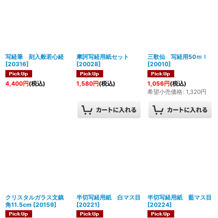
写経筆 刻入般若心経
摩訶写経用紙セット
三歌仙 写経用50ｍｌ
[
20316
]
[
20028
]
[
20010
]
4,400
円
(税込)
1,580
円
(税込)
1,056
円
(税込)
希望小売価格
:
1,320
円
クリスタルガラス文鎮
半切写経用紙 白マス目
半切写経用紙 藍マス目
角11.5cm
[
20159
]
[
20221
]
[
20224
]