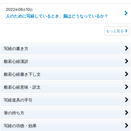
2022
06
10
年
月
日
人のために写経しているとき、脳はどうなっているか？
もっと見る
写経の書き方
般若心経漢訳
般若心経書き下し文
般若心経意味・訳文
写経道具の手引
筆の持ち方
写経の功徳・効果