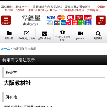
写経用紙・写経セット・筆写経販売店 般若心経・写経道具の通信販売
全国送
料600円 北海道・沖縄1000円※7,700円以上で送料無料(北海道・沖縄を除く)
メニュー
カート
ラッピングにつ
道具一覧
FAX注文はこちら
お問い合わせ
youtube
商品検索
いて
ホーム
>
特定商取引法表示
特定商取引法表示
販売主
大阪教材社
所在地
大阪府堺市中区深井中町1994-3