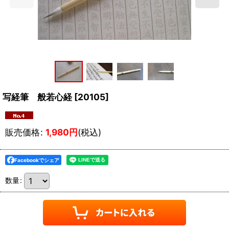
写経筆 般若心経
[
20105
]
販売価格
:
1,980
円
(税込)
Facebookでシェア
数量
: