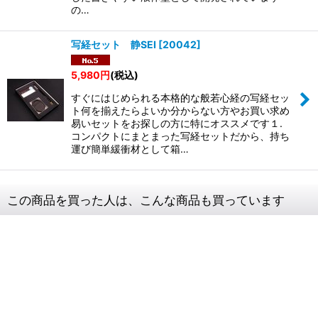
の…
写経セット 静SEI
[
20042
]
5,980
円
(税込)
すぐにはじめられる本格的な般若心経の写経セッ
ト何を揃えたらよいか分からない方やお買い求め
易いセットをお探しの方に特にオススメです１.
コンパクトにまとまった写経セットだから、持ち
運び簡単緩衝材として箱…
この商品を買った人は、こんな商品も買っています