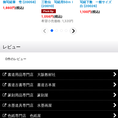
御写経筆 壱
[
20058
]
三歌仙 写経用50ｍｌ
写経下敷 一般サイズ
[
20010
]
白
[
20026
]
1,860
円
(税込)
1,100
円
(税込)
1,056
円
(税込)
希望小売価格
:
1,320
円
レビュー
0
件のレビュー
書道用品専門店 大阪教材社
書道古書専門店 書道古本屋
篆刻用品専門店 篆刻屋
水墨道具専門店 水墨画屋
色紙専門店 色紙屋