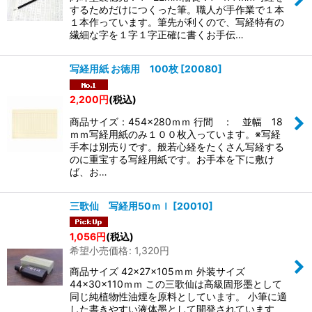
するためだけにつくった筆。職人が手作業で１本
１本作っています。筆先が利くので、写経特有の
繊細な字を１字１字正確に書くお手伝…
写経用紙 お徳用 100枚
[
20080
]
2,200
円
(税込)
商品サイズ：454×280ｍｍ 行間 ： 並幅 18
ｍｍ写経用紙のみ１００枚入っています。※写経
手本は別売りです。般若心経をたくさん写経する
のに重宝する写経用紙です。お手本を下に敷け
ば、お…
三歌仙 写経用50ｍｌ
[
20010
]
1,056
円
(税込)
希望小売価格
:
1,320
円
商品サイズ 42×27×105ｍｍ 外装サイズ
44×30×110ｍｍ この三歌仙は高級固形墨として
同じ純植物性油煙を原料としています。 小筆に適
した書きやすい液体墨として開発されています