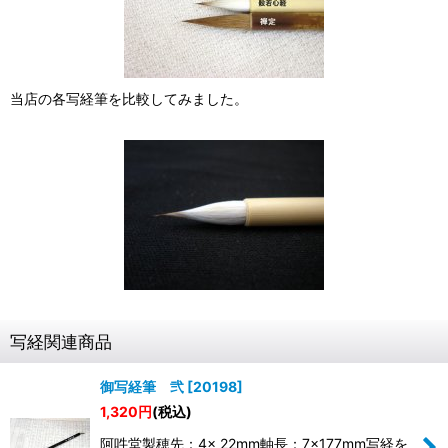
当店の各写経筆を比較してみました。
写経関連商品
御写経筆 弐
[
20198
]
1,320
円
(税込)
阿吽堂製穂先：4× 22mm軸長：7×177mm写経を