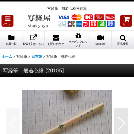
写経筆 般若心経写経筆
メニュー
カート
ラッピングにつ
道具一覧
FAX注文はこちら
お問い合わせ
youtube
商品検索
いて
ホーム
>
写経筆
>
日本製
>
写経筆 般若心経
写経筆 般若心経
[
20105
]