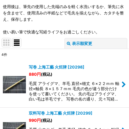
使用後は、筆先の使用した先端のみを軽く水洗いするか、筆先に水
を含ませて、使用済みの半紙などで毛先を揃えながら、カタチを整
え、保存します。
使い易い筆で快適な写経ライフをお過ごしください。
表示順変更
閉じる
4
件
表示数
:
写巻 上海工藝 火炬牌
[
20298
]
880
円
(税込)
並び順
:
毛質 アライグマ、羊毛 直径×穂丈 ６×２２ｍｍ 軸
径×軸長 ８×１５７ｍｍ 毛先の色が違う部分だけ
絞り込む
を使って書いてください。 先の毛はアライグマ、
白い毛は羊毛です。 写巻の名の通り、元々写経…
双料写巻 上海工藝 火炬牌
[
20299
]
990
円
(税込)