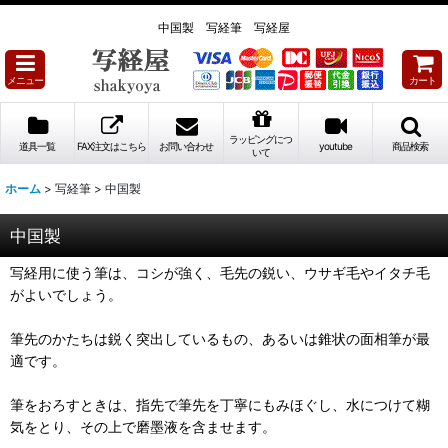
中国製 写経筆 写経屋
メニュー
カート
ラッピングにつ
道具一覧
FAX注文はこちら
お問い合わせ
youtube
商品検索
いて
ホーム
>
写経筆
>
中国製
中国製
写経用に使う筆は、コシが強く、毛先の鋭い、ウサギ毛やイタチ毛
がよいでしょう。
筆先のかたちは鋭く突出しているもの、あるいは錐状の面相筆が最
適です。
筆をおろすときは、指先で筆先を丁寧にもみほぐし、水につけて糊
気をとり、その上で磨墨液を含ませます。