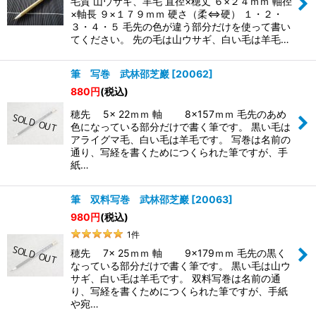
毛質 山ウサギ、羊毛 直径×穂丈 ６×２４ｍｍ 軸径
×軸長 ９×１７９ｍｍ 硬さ（柔⇔硬） １・２・
３・４・５ 毛先の色が違う部分だけを使って書い
てください。 先の毛は山ウサギ、白い毛は羊毛…
筆 写巻 武林邵芝巖
[
20062
]
880
円
(税込)
穂先 5× 22ｍｍ 軸 8×157ｍｍ 毛先のあめ
色になっている部分だけで書く筆です。 黒い毛は
アライグマ毛、白い毛は羊毛です。 写巻は名前の
通り、写経を書くためにつくられた筆ですが、手
紙…
筆 双料写巻 武林邵芝巖
[
20063
]
980
円
(税込)
1
件
穂先 7× 25ｍｍ 軸 9×179ｍｍ 毛先の黒く
なっている部分だけで書く筆です。 黒い毛は山ウ
サギ、白い毛は羊毛です。 双料写巻は名前の通
り、写経を書くためにつくられた筆ですが、手紙
や宛…