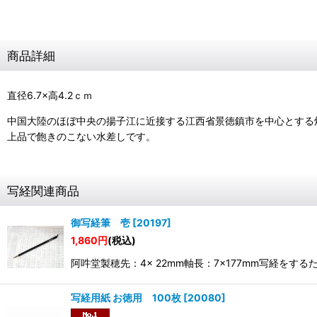
商品詳細
直径6.7×高4.2ｃｍ
中国大陸のほぼ中央の揚子江に近接する江西省景徳鎮市を中心とする
上品で飽きのこない水差しです。
写経関連商品
御写経筆 壱
[
20197
]
1,860
円
(税込)
阿吽堂製穂先：4× 22mm軸長：7×177mm写経
写経用紙 お徳用 100枚
[
20080
]