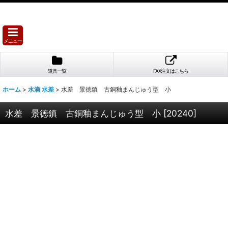
メニュー
道具一覧
FAX注文はこちら
ホーム
>
水滴 水差
>
水差 景徳鎮 古銅釉まんじゅう型 小
水差 景徳鎮 古銅釉まんじゅう型 小
[
20240
]