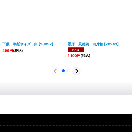
下敷 半紙サイズ 白
[
20092
]
墨床 景徳鎮 白片釉
[
20243
]
499
円
(税込)
1,100
円
(税込)