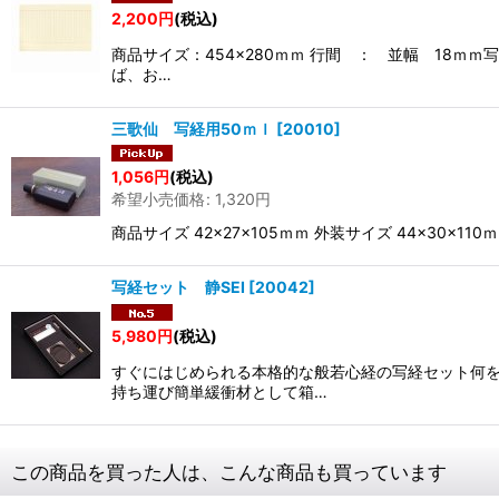
2,200
円
(税込)
商品サイズ：454×280ｍｍ 行間 ： 並幅 18
ば、お…
三歌仙 写経用50ｍｌ
[
20010
]
1,056
円
(税込)
希望小売価格
:
1,320
円
商品サイズ 42×27×105ｍｍ 外装サイズ 44×3
写経セット 静SEI
[
20042
]
5,980
円
(税込)
すぐにはじめられる本格的な般若心経の写経セット何を
持ち運び簡単緩衝材として箱…
この商品を買った人は、こんな商品も買っています