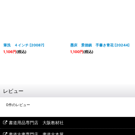
筆洗 ４インチ
[
20087
]
墨床 景徳鎮 手書き青花
[
20244
]
1,106
円
(税込)
1,100
円
(税込)
レビュー
0
件のレビュー
書道用品専門店 大阪教材社
書道古書専門店 書道古本屋