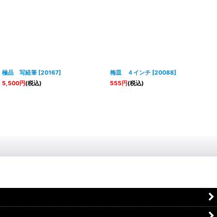
極品 写経筆
[
20167
]
梅皿 ４インチ
[
20088
]
5,500
円
(税込)
555
円
(税込)