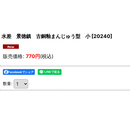
水差 景徳鎮 古銅釉まんじゅう型 小
[
20240
]
販売価格
:
770
円
(税込)
Facebookでシェア
数量
: