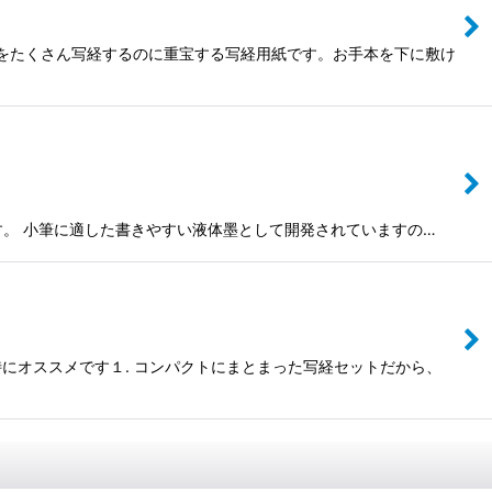
心経をたくさん写経するのに重宝する写経用紙です。お手本を下に敷け
います。 小筆に適した書きやすい液体墨として開発されていますの…
にオススメです１. コンパクトにまとまった写経セットだから、