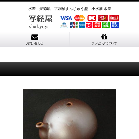
水差 景徳鎮 古銅釉まんじゅう型 小水滴 水差
お問い合わせ
ラッピングについて