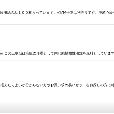
ｍｍ写経用紙のみ１００枚入っています。※写経手本は別売りです。般若
0×110ｍｍ この三歌仙は高級固形墨として同じ純植物性油煙を原料として
揃えたらよいか分からない方やお買い求め易いセットをお探しの方に特