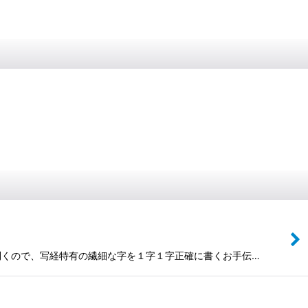
が利くので、写経特有の繊細な字を１字１字正確に書くお手伝…