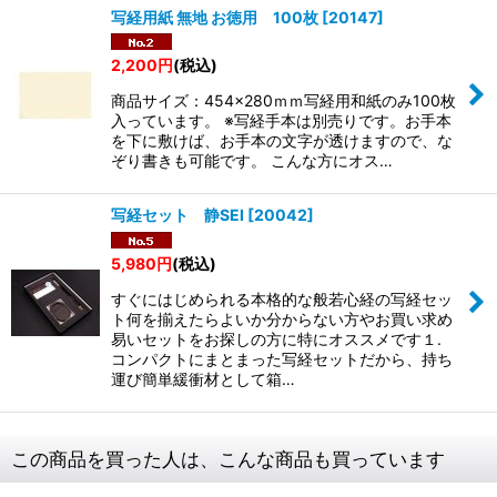
写経用紙 無地 お徳用 100枚
[
20147
]
2,200
円
(税込)
商品サイズ：454×280ｍｍ写経用和紙のみ100枚
入っています。 ※写経手本は別売りです。お手本
を下に敷けば、お手本の文字が透けますので、な
ぞり書きも可能です。 こんな方にオス…
写経セット 静SEI
[
20042
]
5,980
円
(税込)
すぐにはじめられる本格的な般若心経の写経セッ
ト何を揃えたらよいか分からない方やお買い求め
易いセットをお探しの方に特にオススメです１.
コンパクトにまとまった写経セットだから、持ち
運び簡単緩衝材として箱…
この商品を買った人は、こんな商品も買っています