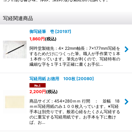
写経関連商品
御写経筆 壱
[
20197
]
1,860
円
(税込)
阿吽堂製穂先：4× 22mm軸長：7×177mm写経を
するためだけにつくった筆。職人が手作業で１本
１本作っています。筆先が利くので、写経特有の
繊細な字を１字１字正確に書くお手伝…
写経用紙 お徳用 100枚
[
20080
]
2,200
円
(税込)
商品サイズ：454×280ｍｍ 行間 ： 並幅 18
ｍｍ写経用紙のみ１００枚入っています。※写経
手本は別売りです。般若心経をたくさん写経する
のに重宝する写経用紙です。お手本を下に敷け
ば、お…