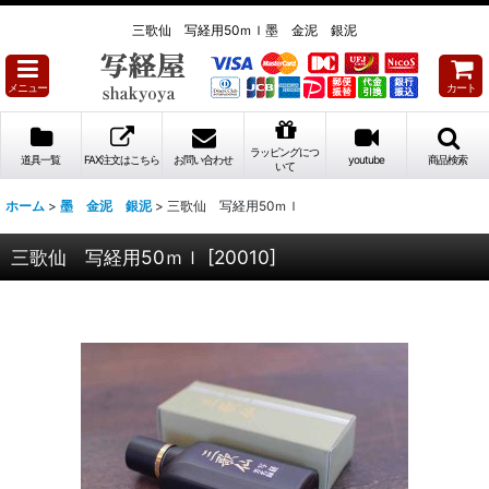
三歌仙 写経用50ｍｌ墨 金泥 銀泥
メニュー
カート
ラッピングにつ
道具一覧
FAX注文はこちら
お問い合わせ
youtube
商品検索
いて
ホーム
>
墨 金泥 銀泥
>
三歌仙 写経用50ｍｌ
三歌仙 写経用50ｍｌ
[
20010
]