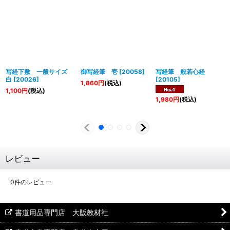
写経下敷 一般サイズ
御写経筆 壱
[
20058
]
写経筆 般若心経
白
[
20026
]
[
20105
]
1,860
円
(税込)
1,100
円
(税込)
1,980
円
(税込)
レビュー
0
件のレビュー
書道用品専門店 大阪教材社