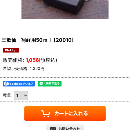
三歌仙 写経用50ｍｌ
[
20010
]
販売価格
:
1,056
円
(税込)
希望小売価格
:
1,320
円
Facebookでシェア
数量
: