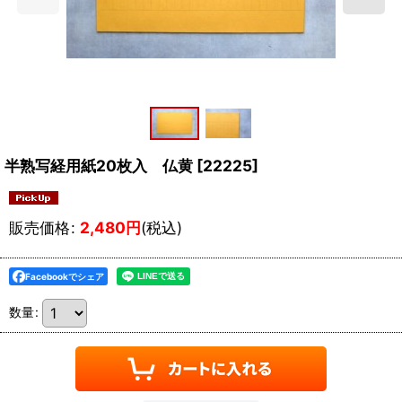
半熟写経用紙20枚入 仏黄
[
22225
]
販売価格
:
2,480
円
(税込)
Facebookでシェア
数量
: