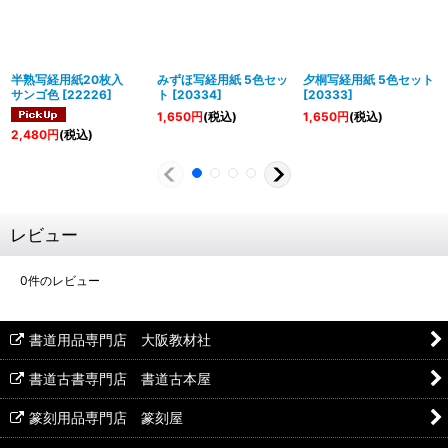
半熟写経用紙20枚入
みずほ写経用紙 5色セッ
夕桐写経用紙 5色セット
サンゴ色
[
22226
]
ト
[
20334
]
[
20333
]
1,650
円
(税込)
1,650
円
(税込)
2,480
円
(税込)
レビュー
0
件のレビュー
書道用品専門店 大阪教材社
書道古書専門店 書道古本屋
篆刻用品専門店 篆刻屋