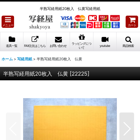
半熟写経用紙20枚入 仏黄写経用紙
メニュー
カート
ラッピングにつ
道具一覧
FAX注文はこちら
お問い合わせ
youtube
商品検索
いて
ホーム
>
写経用紙
>
半熟写経用紙20枚入 仏黄
半熟写経用紙20枚入 仏黄
[
22225
]