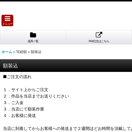
メニュー
道具一覧
FAX注文はこちら
ホーム
>
写経額
>
額装込
額装込
■ご注文の流れ
１．サイト上からご注文
２．作品を当店までお送りください
３．ご入金
３．当店にて額装作業
４．お客様に発送
当店に到着してからお客様への発送まで２週間ほどお時間を頂戴して