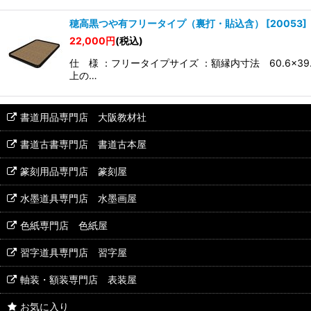
穂高黒つや有フリータイプ（裏打・貼込含）
[
20053
]
22,000
円
(税込)
仕 様 ：フリータイプサイズ ：額縁内寸法 60.6
上の…
書道用品専門店 大阪教材社
書道古書専門店 書道古本屋
篆刻用品専門店 篆刻屋
水墨道具専門店 水墨画屋
色紙専門店 色紙屋
習字道具専門店 習字屋
軸装・額装専門店 表装屋
お気に入り