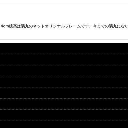
×39.4cm穂高は隅丸のネットオリジナルフレームです。今までの隅丸