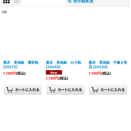
表示順変更
閉じる
7
件
表示数
:
並び順
:
絞り込む
墨床 景徳鎮 耀変釉
墨床 景徳鎮 白片釉
墨床 景徳鎮 手書き青
[
20272
]
[
20243
]
花
[
20244
]
1,100
円
(税込)
1,100
円
(税込)
1,100
円
(税込)