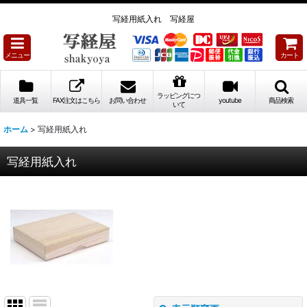
写経用紙入れ 写経屋
メニュー
カート
ラッピングにつ
道具一覧
FAX注文はこちら
お問い合わせ
youtube
商品検索
いて
ホーム
>
写経用紙入れ
写経用紙入れ