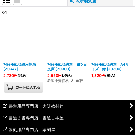
表示順変更
閉じる
3
件
表示数
:
並び順
:
絞り込む
写経用紙収納用桐箱
写経用紙収納箱 四ツ目
写経用紙収納箱 A4サ
[
20347
]
文庫
[
20309
]
イズ 赤
[
20306
]
2,730
円
(税込)
2,550
円
(税込)
1,320
円
(税込)
希望小売価格
:
3,190
円
書道用品専門店 大阪教材社
書道古書専門店 書道古本屋
篆刻用品専門店 篆刻屋