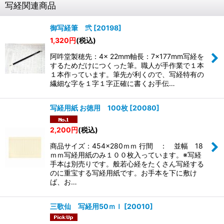
写経関連商品
御写経筆 弐
[
20198
]
1,320
円
(税込)
阿吽堂製穂先：4× 22mm軸長：7×177mm写経を
するためだけにつくった筆。職人が手作業で１本
１本作っています。筆先が利くので、写経特有の
繊細な字を１字１字正確に書くお手伝…
写経用紙 お徳用 100枚
[
20080
]
2,200
円
(税込)
商品サイズ：454×280ｍｍ 行間 ： 並幅 18
ｍｍ写経用紙のみ１００枚入っています。※写経
手本は別売りです。般若心経をたくさん写経する
のに重宝する写経用紙です。お手本を下に敷け
ば、お…
三歌仙 写経用50ｍｌ
[
20010
]