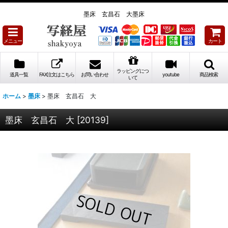
墨床 玄昌石 大墨床
メニュー
カート
ラッピングにつ
道具一覧
FAX注文はこちら
お問い合わせ
youtube
商品検索
いて
ホーム
>
墨床
>
墨床 玄昌石 大
墨床 玄昌石 大
[
20139
]