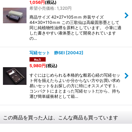
1,056
円
(税込)
希望小売価格
:
1,320
円
商品サイズ 42×27×105ｍｍ 外装サイズ
44×30×110ｍｍ この三歌仙は高級固形墨として
同じ純植物性油煙を原料としています。 小筆に適
した書きやすい液体墨として開発されています
の…
写経セット 静SEI
[
20042
]
5,980
円
(税込)
すぐにはじめられる本格的な般若心経の写経セッ
ト何を揃えたらよいか分からない方やお買い求め
易いセットをお探しの方に特にオススメです１.
コンパクトにまとまった写経セットだから、持ち
運び簡単緩衝材として箱…
この商品を買った人は、こんな商品も買っています