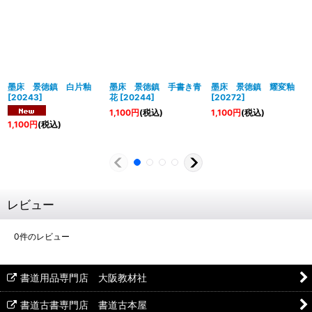
墨床 景徳鎮 白片釉
墨床 景徳鎮 手書き青
墨床 景徳鎮 耀変釉
[
20243
]
花
[
20244
]
[
20272
]
1,100
円
(税込)
1,100
円
(税込)
1,100
円
(税込)
レビュー
0
件のレビュー
書道用品専門店 大阪教材社
書道古書専門店 書道古本屋