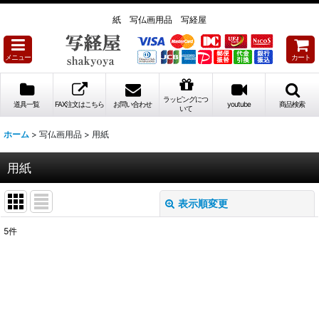
紙 写仏画用品 写経屋
メニュー
カート
ラッピングにつ
道具一覧
FAX注文はこちら
お問い合わせ
youtube
商品検索
いて
ホーム
>
写仏画用品
>
用紙
用紙
表示順変更
閉じる
5
件
表示数
:
並び順
: