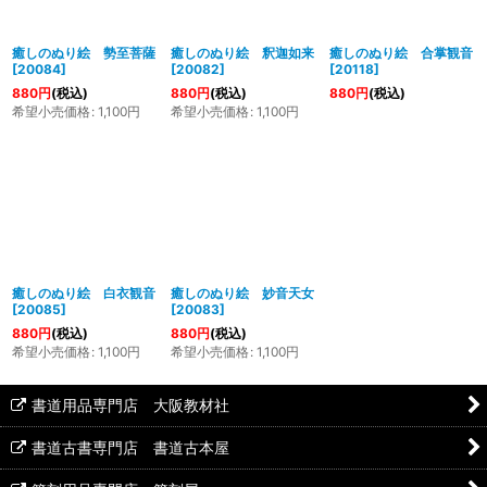
絞り込む
癒しのぬり絵 勢至菩薩
癒しのぬり絵 釈迦如来
癒しのぬり絵 合掌観音
[
20084
]
[
20082
]
[
20118
]
880
円
(税込)
880
円
(税込)
880
円
(税込)
希望小売価格
:
1,100
円
希望小売価格
:
1,100
円
癒しのぬり絵 白衣観音
癒しのぬり絵 妙音天女
[
20085
]
[
20083
]
880
円
(税込)
880
円
(税込)
希望小売価格
:
1,100
円
希望小売価格
:
1,100
円
書道用品専門店 大阪教材社
書道古書専門店 書道古本屋