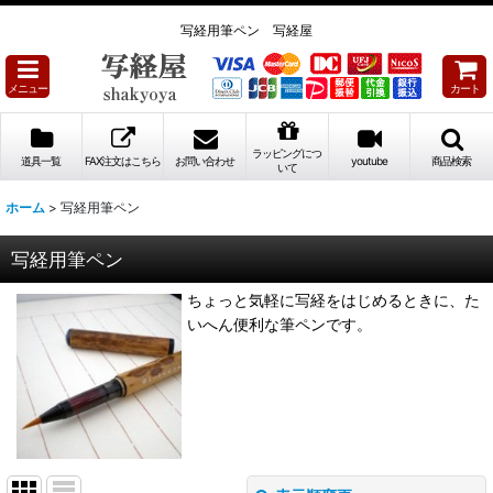
写経用筆ペン 写経屋
メニュー
カート
ラッピングにつ
道具一覧
FAX注文はこちら
お問い合わせ
youtube
商品検索
いて
ホーム
>
写経用筆ペン
写経用筆ペン
ちょっと気軽に写経をはじめるときに、た
いへん便利な筆ペンです。