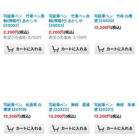
写経筆ペン 竹筆ペン黒
写経筆ペン 竹筆ペン赤
写経筆ペン 竹林 白檀
軸(桐箱付) あかしや
軸(桐箱付) あかしや
塗
[
20320
]
[
20002
]
[
20003
]
13,200
円
(税込)
2,200
円
(税込)
2,200
円
(税込)
希望小売価格
:
2,750
円
希望小売価格
:
2,750
円
写経筆ペン 松唐草 白
写経筆ペン 舞桜 黒漆
写経筆ペン 舞桜 朱漆
檀塗
[
20319
]
塗
[
20322
]
塗
[
20321
]
13,200
円
(税込)
13,200
円
(税込)
13,200
円
(税込)