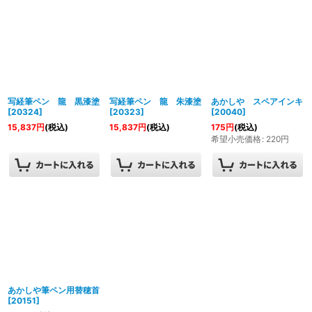
写経筆ペン 龍 黒漆塗
写経筆ペン 龍 朱漆塗
あかしや スペアインキ
[
20324
]
[
20323
]
[
20040
]
15,837
円
(税込)
15,837
円
(税込)
175
円
(税込)
希望小売価格
:
220
円
あかしや筆ペン用替穂首
[
20151
]