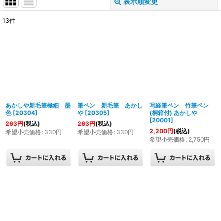
表示順変更
閉じる
13
件
表示数
:
並び順
:
絞り込む
あかしや新毛筆極細 墨
筆ペン 新毛筆 あかし
写経筆ペン 竹筆ペン
色
[
20304
]
や
[
20305
]
(桐箱付) あかしや
[
20001
]
263
円
(税込)
263
円
(税込)
2,200
円
(税込)
希望小売価格
:
330
円
希望小売価格
:
330
円
希望小売価格
:
2,750
円