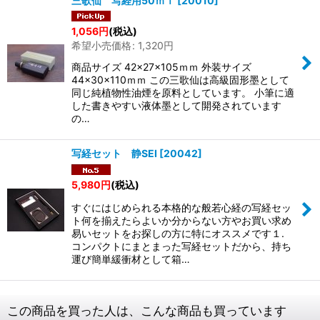
三歌仙 写経用50ｍｌ
[
20010
]
1,056
円
(税込)
希望小売価格
:
1,320
円
商品サイズ 42×27×105ｍｍ 外装サイズ
44×30×110ｍｍ この三歌仙は高級固形墨として
同じ純植物性油煙を原料としています。 小筆に適
した書きやすい液体墨として開発されています
の…
写経セット 静SEI
[
20042
]
5,980
円
(税込)
すぐにはじめられる本格的な般若心経の写経セッ
ト何を揃えたらよいか分からない方やお買い求め
易いセットをお探しの方に特にオススメです１.
コンパクトにまとまった写経セットだから、持ち
運び簡単緩衝材として箱…
この商品を買った人は、こんな商品も買っています