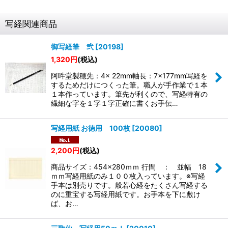
写経関連商品
御写経筆 弐
[
20198
]
1,320
円
(税込)
阿吽堂製穂先：4× 22mm軸長：7×177mm写経を
するためだけにつくった筆。職人が手作業で１本
１本作っています。筆先が利くので、写経特有の
繊細な字を１字１字正確に書くお手伝…
写経用紙 お徳用 100枚
[
20080
]
2,200
円
(税込)
商品サイズ：454×280ｍｍ 行間 ： 並幅 18
ｍｍ写経用紙のみ１００枚入っています。※写経
手本は別売りです。般若心経をたくさん写経する
のに重宝する写経用紙です。お手本を下に敷け
ば、お…