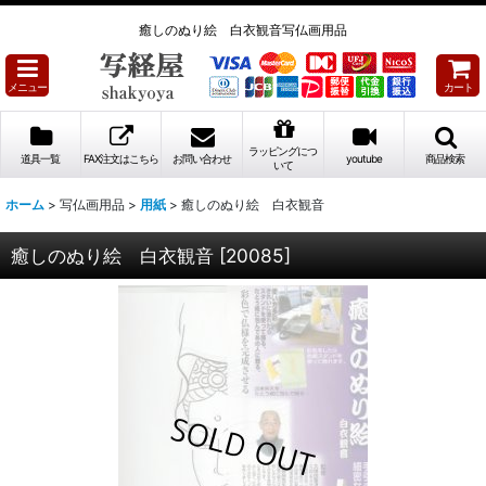
癒しのぬり絵 白衣観音写仏画用品
メニュー
カート
ラッピングにつ
道具一覧
FAX注文はこちら
お問い合わせ
youtube
商品検索
いて
ホーム
>
写仏画用品
>
用紙
>
癒しのぬり絵 白衣観音
癒しのぬり絵 白衣観音
[
20085
]