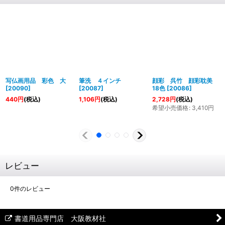
写仏画用品 彩色 大
筆洗 ４インチ
顔彩 呉竹 顔彩耽美
[
20090
]
[
20087
]
18色
[
20086
]
440
円
(税込)
1,106
円
(税込)
2,728
円
(税込)
希望小売価格
:
3,410
円
レビュー
0
件のレビュー
書道用品専門店 大阪教材社