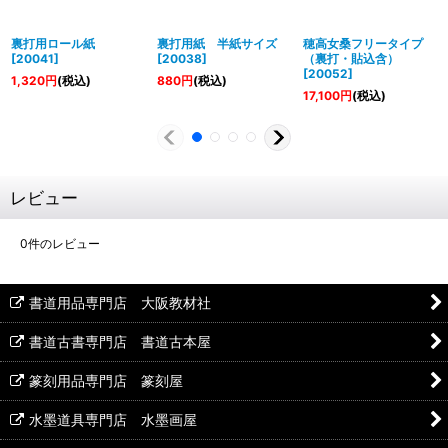
裏打用ロール紙
裏打用紙 半紙サイズ
穂高女桑フリータイプ
[
20041
]
[
20038
]
（裏打・貼込含）
[
20052
]
1,320
円
(税込)
880
円
(税込)
17,100
円
(税込)
レビュー
0
件のレビュー
書道用品専門店 大阪教材社
書道古書専門店 書道古本屋
篆刻用品専門店 篆刻屋
水墨道具専門店 水墨画屋