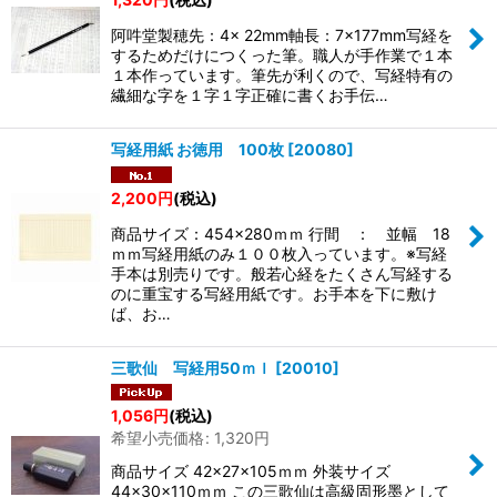
阿吽堂製穂先：4× 22mm軸長：7×177mm写経を
するためだけにつくった筆。職人が手作業で１本
１本作っています。筆先が利くので、写経特有の
繊細な字を１字１字正確に書くお手伝…
写経用紙 お徳用 100枚
[
20080
]
2,200
円
(税込)
商品サイズ：454×280ｍｍ 行間 ： 並幅 18
ｍｍ写経用紙のみ１００枚入っています。※写経
手本は別売りです。般若心経をたくさん写経する
のに重宝する写経用紙です。お手本を下に敷け
ば、お…
三歌仙 写経用50ｍｌ
[
20010
]
1,056
円
(税込)
希望小売価格
:
1,320
円
商品サイズ 42×27×105ｍｍ 外装サイズ
44×30×110ｍｍ この三歌仙は高級固形墨として