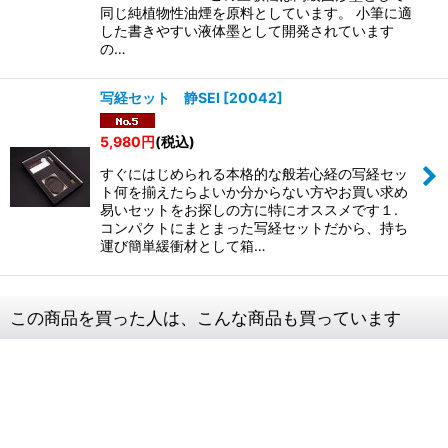
同じ純植物性油煙を原料としています。 小筆に適
した書きやすい液体墨として開発されています
の…
写経セット 静SEI
[
20042
]
5,980
円
(税込)
すぐにはじめられる本格的な般若心経の写経セッ
ト何を揃えたらよいか分からない方やお買い求め
易いセットをお探しの方に特にオススメです１.
コンパクトにまとまった写経セットだから、持ち
運び簡単緩衝材として箱…
この商品を買った人は、こんな商品も買っています