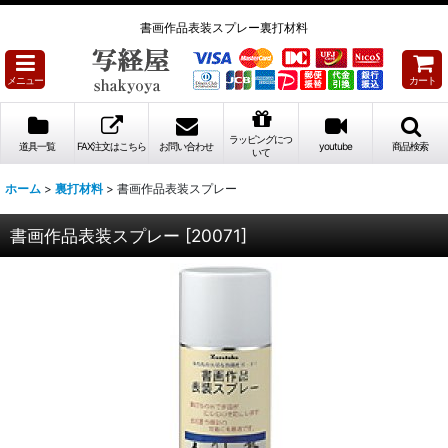
書画作品表装スプレー裏打材料
メニュー
カート
ラッピングにつ
道具一覧
FAX注文はこちら
お問い合わせ
youtube
商品検索
いて
ホーム
>
裏打材料
>
書画作品表装スプレー
書画作品表装スプレー
[
20071
]