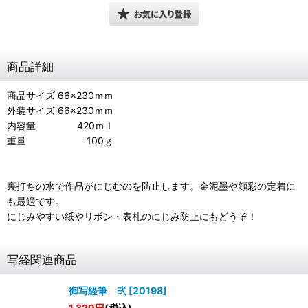
商品詳細
商品サイズ 66×230ｍｍ
外装サイズ 66×230ｍｍ
内容量 420ｍｌ
重量 100ｇ
裏打ちの水で作品がにじむのを防止します。金泥墨や顔彩の定着に
も最適です。
にじみやすい紙やリボン・表札のにじみ防止にもどうぞ！
写経関連商品
御写経筆 弐
[
20198
]
1,320
円
(税込)