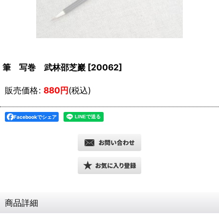
筆 写巻 武林邵芝巖
[
20062
]
販売価格
:
880
円
(税込)
Facebookでシェア
商品詳細