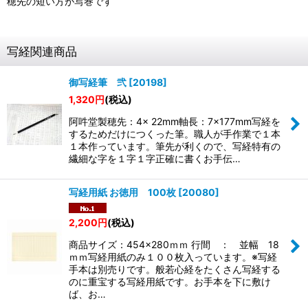
穂先の短い方が写巻です
写経関連商品
御写経筆 弐
[
20198
]
1,320
円
(税込)
阿吽堂製穂先：4× 22mm軸長：7×177mm写経を
するためだけにつくった筆。職人が手作業で１本
１本作っています。筆先が利くので、写経特有の
繊細な字を１字１字正確に書くお手伝…
写経用紙 お徳用 100枚
[
20080
]
2,200
円
(税込)
商品サイズ：454×280ｍｍ 行間 ： 並幅 18
ｍｍ写経用紙のみ１００枚入っています。※写経
手本は別売りです。般若心経をたくさん写経する
のに重宝する写経用紙です。お手本を下に敷け
ば、お…