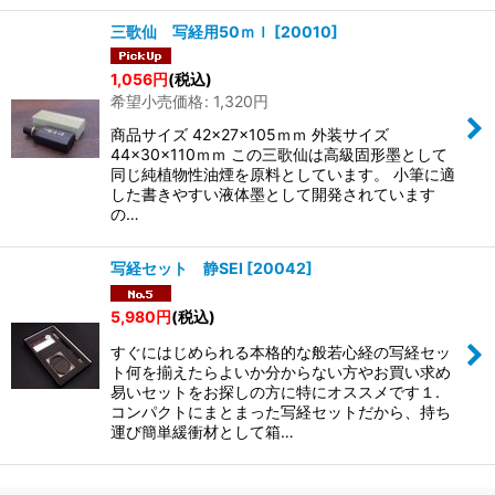
三歌仙 写経用50ｍｌ
[
20010
]
1,056
円
(税込)
希望小売価格
:
1,320
円
商品サイズ 42×27×105ｍｍ 外装サイズ
44×30×110ｍｍ この三歌仙は高級固形墨として
同じ純植物性油煙を原料としています。 小筆に適
した書きやすい液体墨として開発されています
の…
写経セット 静SEI
[
20042
]
5,980
円
(税込)
すぐにはじめられる本格的な般若心経の写経セッ
ト何を揃えたらよいか分からない方やお買い求め
易いセットをお探しの方に特にオススメです１.
コンパクトにまとまった写経セットだから、持ち
運び簡単緩衝材として箱…