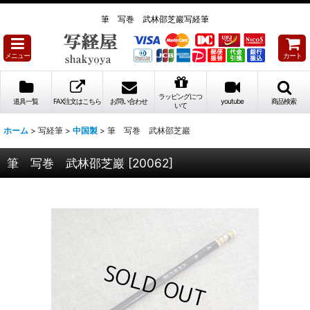
筆 写巻 武林邵芝巖写経筆
メニュー
カート
ラッピングにつ
道具一覧
FAX注文はこちら
お問い合わせ
youtube
商品検索
いて
ホーム
>
写経筆
>
中国製
>
筆 写巻 武林邵芝巖
筆 写巻 武林邵芝巖
[
20062
]