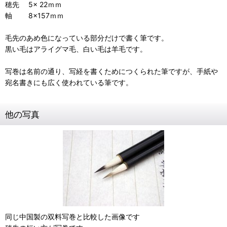
穂先 5× 22ｍｍ
軸 8×157ｍｍ
毛先のあめ色になっている部分だけで書く筆です。
黒い毛はアライグマ毛、白い毛は羊毛です。
写巻は名前の通り、写経を書くためにつくられた筆ですが、手紙や
宛名書きにも広く使われている筆です。
他の写真
同じ中国製の双料写巻と比較した画像です