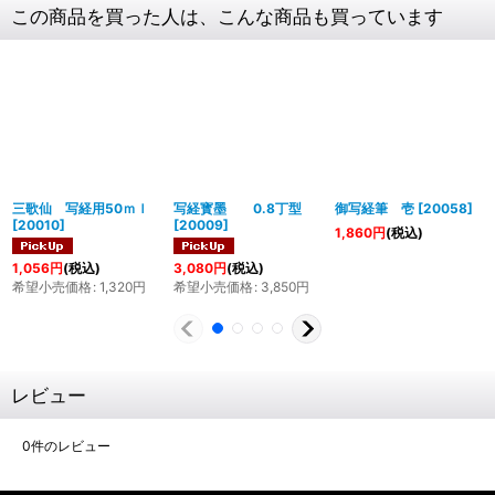
この商品を買った人は、こんな商品も買っています
三歌仙 写経用50ｍｌ
写経寳墨 0.8丁型
御写経筆 壱
[
20058
]
[
20010
]
[
20009
]
1,860
円
(税込)
1,056
円
(税込)
3,080
円
(税込)
希望小売価格
:
1,320
円
希望小売価格
:
3,850
円
レビュー
0
件のレビュー