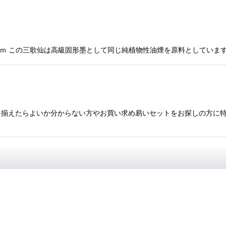
0×110ｍｍ この三歌仙は高級固形墨として同じ純植物性油煙を原料として
揃えたらよいか分からない方やお買い求め易いセットをお探しの方に特