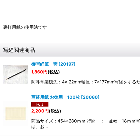
裏打用紙の使用法です
写経関連商品
御写経筆 壱
[
20197
]
1,860
円
(税込)
阿吽堂製穂先：4× 22mm軸長：7×177mm写経
写経用紙 お徳用 100枚
[
20080
]
2,200
円
(税込)
商品サイズ：454×280ｍｍ 行間 ： 並幅 18
ば、お…