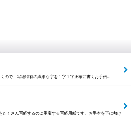
が利くので、写経特有の繊細な字を１字１字正確に書くお手伝…
心経をたくさん写経するのに重宝する写経用紙です。お手本を下に敷け