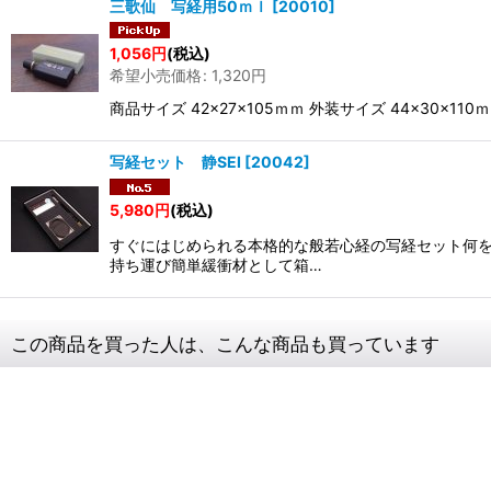
三歌仙 写経用50ｍｌ
[
20010
]
1,056
円
(税込)
希望小売価格
:
1,320
円
商品サイズ 42×27×105ｍｍ 外装サイズ 44×3
写経セット 静SEI
[
20042
]
5,980
円
(税込)
すぐにはじめられる本格的な般若心経の写経セット何を
持ち運び簡単緩衝材として箱…
この商品を買った人は、こんな商品も買っています