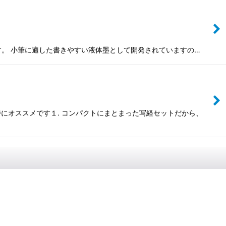
います。 小筆に適した書きやすい液体墨として開発されていますの…
にオススメです１. コンパクトにまとまった写経セットだから、