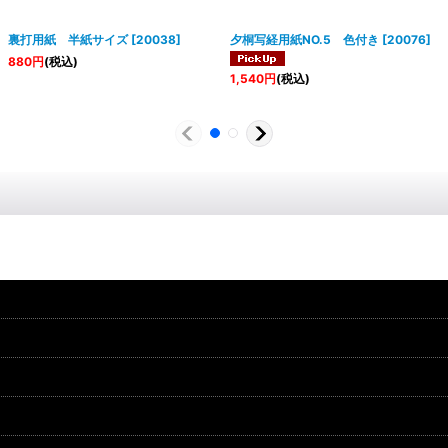
裏打用紙 半紙サイズ
[
20038
]
夕桐写経用紙NO.5 色付き
[
20076
]
880
円
(税込)
1,540
円
(税込)