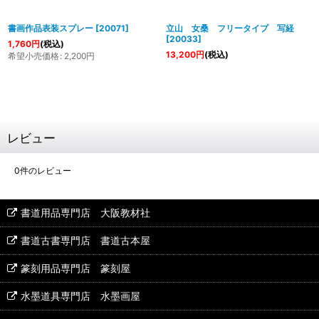
書画作品表装スプレー
[
20071
]
立山 女桑 フリータイプ 写経
[
20033
]
1,760
円
(税込)
13,200
円
(税込)
希望小売価格
:
2,200
円
レビュー
0
件のレビュー
書道用品専門店 大阪教材社
書道古書専門店 書道古本屋
篆刻用品専門店 篆刻屋
水墨道具専門店 水墨画屋