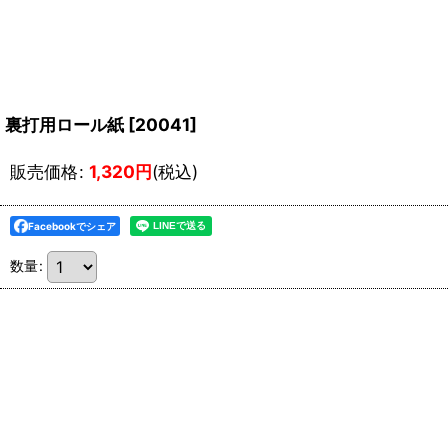
裏打用ロール紙
[
20041
]
販売価格
:
1,320
円
(税込)
Facebookでシェア
数量
: