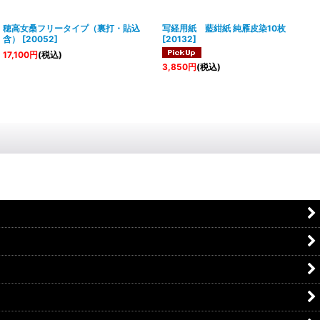
穂高女桑フリータイプ（裏打・貼込
写経用紙 藍紺紙 純雁皮染10枚
含）
[
20052
]
[
20132
]
17,100
円
(税込)
3,850
円
(税込)