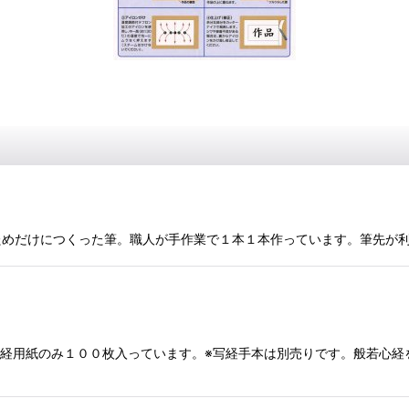
をするためだけにつくった筆。職人が手作業で１本１本作っています。筆先
ｍｍ写経用紙のみ１００枚入っています。※写経手本は別売りです。般若