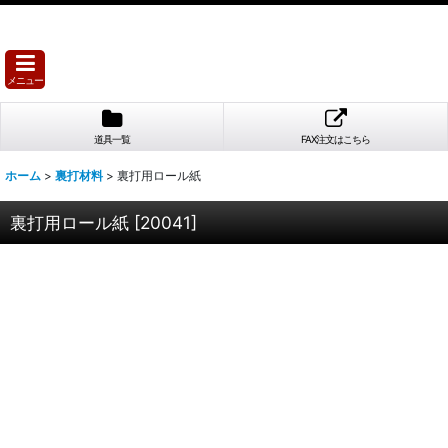
メニュー
道具一覧
FAX注文はこちら
ホーム
>
裏打材料
>
裏打用ロール紙
裏打用ロール紙
[
20041
]