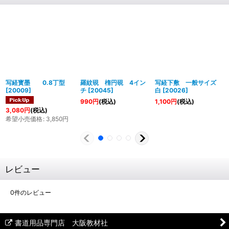
写経寳墨 0.8丁型
羅紋硯 楕円硯 4イン
写経下敷 一般サイズ
[
20009
]
チ
[
20045
]
白
[
20026
]
990
円
(税込)
1,100
円
(税込)
3,080
円
(税込)
希望小売価格
:
3,850
円
レビュー
0
件のレビュー
書道用品専門店 大阪教材社