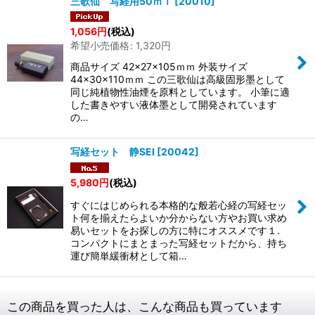
三歌仙 写経用50ｍｌ
[
20010
]
1,056
円
(税込)
希望小売価格
:
1,320
円
商品サイズ 42×27×105ｍｍ 外装サイズ
44×30×110ｍｍ この三歌仙は高級固形墨として
同じ純植物性油煙を原料としています。 小筆に適
した書きやすい液体墨として開発されています
の…
写経セット 静SEI
[
20042
]
5,980
円
(税込)
すぐにはじめられる本格的な般若心経の写経セッ
ト何を揃えたらよいか分からない方やお買い求め
易いセットをお探しの方に特にオススメです１.
コンパクトにまとまった写経セットだから、持ち
運び簡単緩衝材として箱…
この商品を買った人は、こんな商品も買っています