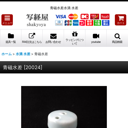
青磁水差水滴 水差
メニュー
カート
ラッピングにつ
道具一覧
FAX注文はこちら
お問い合わせ
youtube
商品検索
いて
ホーム
>
水滴 水差
>
青磁水差
青磁水差
[
20024
]