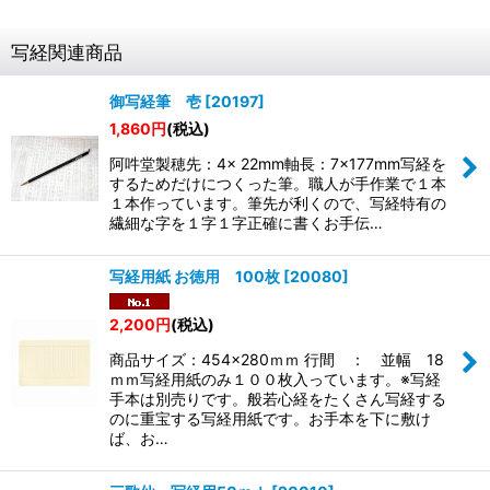
写経関連商品
御写経筆 壱
[
20197
]
1,860
円
(税込)
阿吽堂製穂先：4× 22mm軸長：7×177mm写経を
するためだけにつくった筆。職人が手作業で１本
１本作っています。筆先が利くので、写経特有の
繊細な字を１字１字正確に書くお手伝…
写経用紙 お徳用 100枚
[
20080
]
2,200
円
(税込)
商品サイズ：454×280ｍｍ 行間 ： 並幅 18
ｍｍ写経用紙のみ１００枚入っています。※写経
手本は別売りです。般若心経をたくさん写経する
のに重宝する写経用紙です。お手本を下に敷け
ば、お…