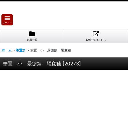
メニュー
道具一覧
FAX注文はこちら
ホーム
>
筆置き
>
筆置 小 景徳鎮 耀変釉
筆置 小 景徳鎮 耀変釉
[
20273
]