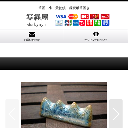
筆置 小 景徳鎮 耀変釉筆置き
お問い合わせ
ラッピングについて