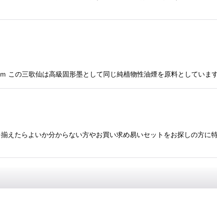
0×110ｍｍ この三歌仙は高級固形墨として同じ純植物性油煙を原料として
揃えたらよいか分からない方やお買い求め易いセットをお探しの方に特