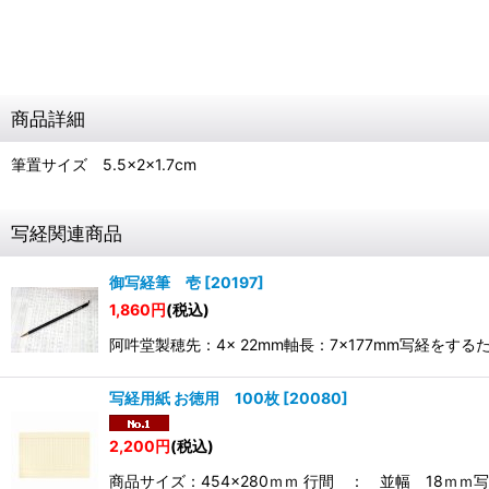
商品詳細
筆置サイズ 5.5×2×1.7cm
写経関連商品
御写経筆 壱
[
20197
]
1,860
円
(税込)
阿吽堂製穂先：4× 22mm軸長：7×177mm写経
写経用紙 お徳用 100枚
[
20080
]
2,200
円
(税込)
商品サイズ：454×280ｍｍ 行間 ： 並幅 18