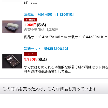
ば、お…
三歌仙 写経用50ｍｌ
[
20010
]
1,056
円
(税込)
希望小売価格
:
1,320
円
商品サイズ 42×27×105ｍｍ 外装サイズ 44×3
写経セット 静SEI
[
20042
]
5,980
円
(税込)
すぐにはじめられる本格的な般若心経の写経セット何を
持ち運び簡単緩衝材として箱…
この商品を買った人は、こんな商品も買っています