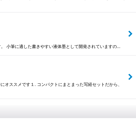
います。 小筆に適した書きやすい液体墨として開発されていますの…
にオススメです１. コンパクトにまとまった写経セットだから、