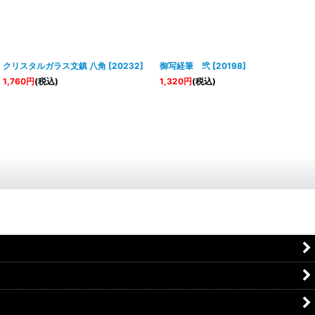
クリスタルガラス文鎮 八角
[
20232
]
御写経筆 弐
[
20198
]
1,760
円
(税込)
1,320
円
(税込)