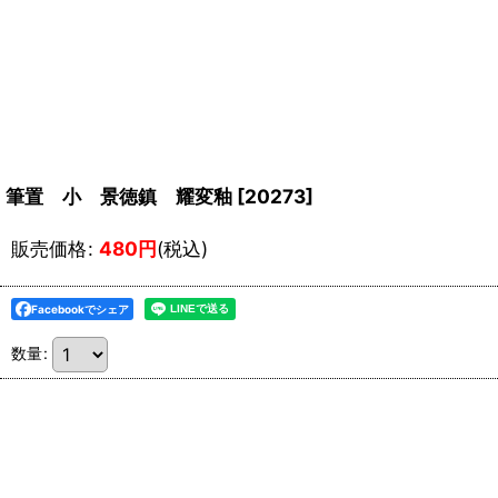
筆置 小 景徳鎮 耀変釉
[
20273
]
販売価格
:
480
円
(税込)
Facebookでシェア
数量
: