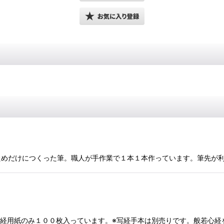
をするためだけにつくった筆。職人が手作業で１本１本作っています。筆先
ｍｍ写経用紙のみ１００枚入っています。※写経手本は別売りです。般若