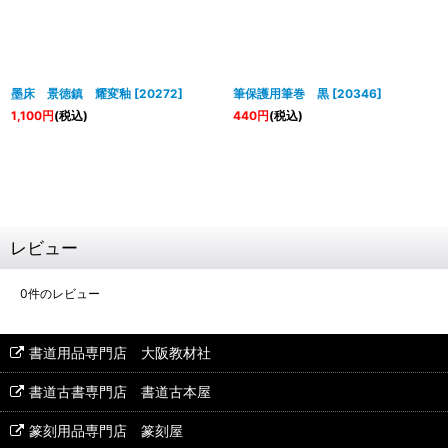
墨床 景徳鎮 耀変釉
[
20272
]
筆保護用筆巻 黒
[
20346
]
1,100
円
(税込)
440
円
(税込)
レビュー
0
件のレビュー
書道用品専門店 大阪教材社
書道古書専門店 書道古本屋
篆刻用品専門店 篆刻屋