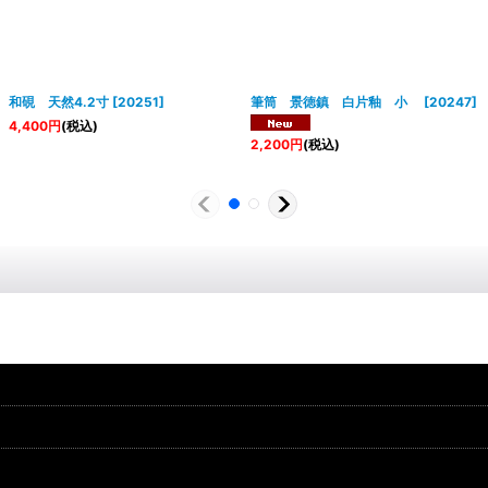
和硯 天然4.2寸
[
20251
]
筆筒 景徳鎮 白片釉 小
[
20247
]
4,400
円
(税込)
2,200
円
(税込)