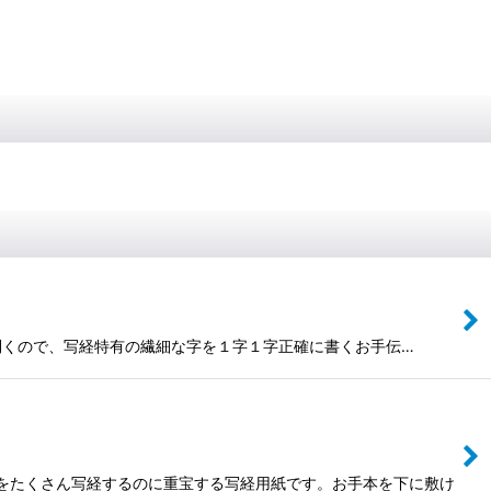
が利くので、写経特有の繊細な字を１字１字正確に書くお手伝…
心経をたくさん写経するのに重宝する写経用紙です。お手本を下に敷け