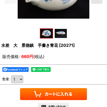
水差 大 景徳鎮 手書き青花
[
20271
]
販売価格
:
660
円
(税込)
Facebookでシェア
数量
: