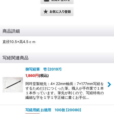
商品詳細
直径10.5×高4.5ｃｍ
写経関連商品
御写経筆 壱
[
20197
]
1,860
円
(税込)
阿吽堂製穂先：4× 22mm軸長：7×177mm写経を
するためだけにつくった筆。職人が手作業で１本
１本作っています。筆先が利くので、写経特有の
繊細な字を１字１字正確に書くお手伝…
写経用紙 お徳用 100枚
[
20080
]