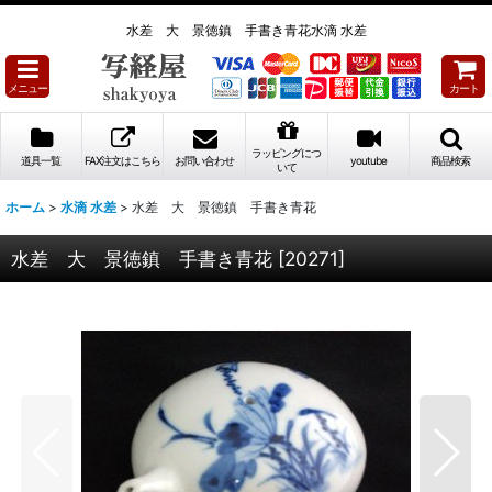
水差 大 景徳鎮 手書き青花水滴 水差
メニュー
カート
ラッピングにつ
道具一覧
FAX注文はこちら
お問い合わせ
youtube
商品検索
いて
ホーム
>
水滴 水差
>
水差 大 景徳鎮 手書き青花
水差 大 景徳鎮 手書き青花
[
20271
]