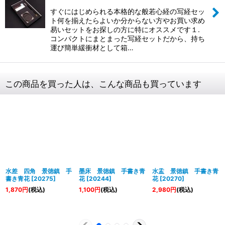
すぐにはじめられる本格的な般若心経の写経セッ
ト何を揃えたらよいか分からない方やお買い求め
易いセットをお探しの方に特にオススメです１.
コンパクトにまとまった写経セットだから、持ち
運び簡単緩衝材として箱…
この商品を買った人は、こんな商品も買っています
水差 四角 景徳鎮 手
墨床 景徳鎮 手書き青
水盂 景徳鎮 手書き青
書き青花
[
20275
]
花
[
20244
]
花
[
20270
]
1,870
円
(税込)
1,100
円
(税込)
2,980
円
(税込)