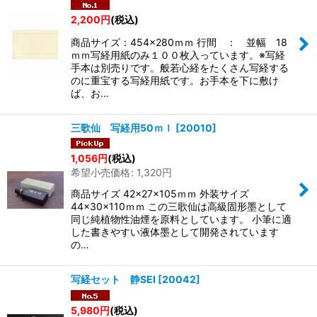
2,200
円
(税込)
商品サイズ：454×280ｍｍ 行間 ： 並幅 18
ｍｍ写経用紙のみ１００枚入っています。※写経
手本は別売りです。般若心経をたくさん写経する
のに重宝する写経用紙です。お手本を下に敷け
ば、お…
三歌仙 写経用50ｍｌ
[
20010
]
1,056
円
(税込)
希望小売価格
:
1,320
円
商品サイズ 42×27×105ｍｍ 外装サイズ
44×30×110ｍｍ この三歌仙は高級固形墨として
同じ純植物性油煙を原料としています。 小筆に適
した書きやすい液体墨として開発されています
の…
写経セット 静SEI
[
20042
]
5,980
円
(税込)