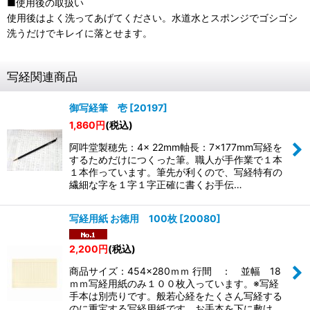
■使用後の取扱い
使用後はよく洗ってあげてください。水道水とスポンジでゴシゴシ
洗うだけでキレイに落とせます。
写経関連商品
御写経筆 壱
[
20197
]
1,860
円
(税込)
阿吽堂製穂先：4× 22mm軸長：7×177mm写経を
するためだけにつくった筆。職人が手作業で１本
１本作っています。筆先が利くので、写経特有の
繊細な字を１字１字正確に書くお手伝…
写経用紙 お徳用 100枚
[
20080
]
2,200
円
(税込)
商品サイズ：454×280ｍｍ 行間 ： 並幅 18
ｍｍ写経用紙のみ１００枚入っています。※写経
手本は別売りです。般若心経をたくさん写経する
のに重宝する写経用紙です。お手本を下に敷け