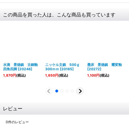
この商品を買った人は、こんな商品も買っています
水滴 景徳鎮 古銅釉
ニッケル文鎮 500ｇ
墨床 景徳鎮 耀変釉
四角四脚
[
20246
]
300ｍｍ
[
20165
]
[
20272
]
1,870
円
(税込)
1,650
円
(税込)
1,100
円
(税込)
レビュー
0
件のレビュー