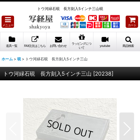
トウ河緑石硯 長方刻入5インチ三山硯
メニュー
カート
ラッピングにつ
道具一覧
FAX注文はこちら
お問い合わせ
youtube
商品検索
いて
ホーム
>
硯
>
トウ河緑石硯 長方刻入5インチ三山
トウ河緑石硯 長方刻入5インチ三山
[
20238
]