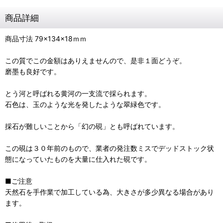
商品詳細
商品寸法 79×134×18ｍｍ
この質でこの金額はありえませんので、是非１面どうぞ。
磨墨も良好です。
とう河と呼ばれる黄河の一支流で採られます。
石色は、玉のような光を発したような翠緑色です。
採石が難しいことから「幻の硯」とも呼ばれています。
この硯は３０年前のもので、業者の発注数ミスでデッドストック状
態になっていたものを大量に仕入れた硯です。
■ご注意
天然石を手作業で加工している為、大きさが多少異なる場合があり
ます。