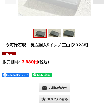
トウ河緑石硯 長方刻入5インチ三山
[
20238
]
販売価格
:
3,980
円
(税込)
Facebookでシェア