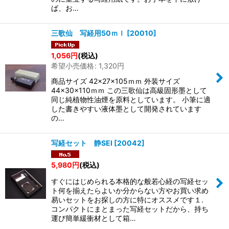
ば、お…
三歌仙 写経用50ｍｌ
[
20010
]
1,056
円
(税込)
希望小売価格
:
1,320
円
商品サイズ 42×27×105ｍｍ 外装サイズ
44×30×110ｍｍ この三歌仙は高級固形墨として
同じ純植物性油煙を原料としています。 小筆に適
した書きやすい液体墨として開発されています
の…
写経セット 静SEI
[
20042
]
5,980
円
(税込)
すぐにはじめられる本格的な般若心経の写経セッ
ト何を揃えたらよいか分からない方やお買い求め
易いセットをお探しの方に特にオススメです１.
コンパクトにまとまった写経セットだから、持ち
運び簡単緩衝材として箱…