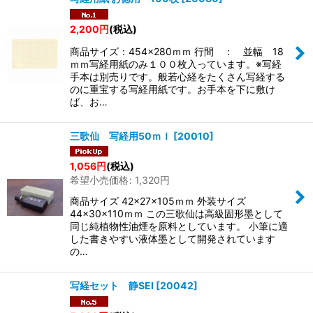
2,200
円
(税込)
商品サイズ：454×280ｍｍ 行間 ： 並幅 18
ｍｍ写経用紙のみ１００枚入っています。※写経
手本は別売りです。般若心経をたくさん写経する
のに重宝する写経用紙です。お手本を下に敷け
ば、お…
三歌仙 写経用50ｍｌ
[
20010
]
1,056
円
(税込)
希望小売価格
:
1,320
円
商品サイズ 42×27×105ｍｍ 外装サイズ
44×30×110ｍｍ この三歌仙は高級固形墨として
同じ純植物性油煙を原料としています。 小筆に適
した書きやすい液体墨として開発されています
の…
写経セット 静SEI
[
20042
]