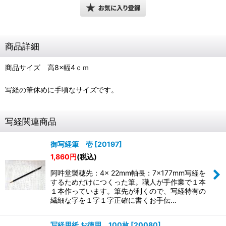
商品詳細
商品サイズ 高8×幅4ｃｍ
写経の筆休めに手頃なサイズです。
写経関連商品
御写経筆 壱
[
20197
]
1,860
円
(税込)
阿吽堂製穂先：4× 22mm軸長：7×177mm写経を
するためだけにつくった筆。職人が手作業で１本
１本作っています。筆先が利くので、写経特有の
繊細な字を１字１字正確に書くお手伝…
写経用紙 お徳用 100枚
[
20080
]