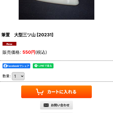
筆置 大型三ツ山
[
20231
]
販売価格
:
550
円
(税込)
Facebookでシェア
数量
: