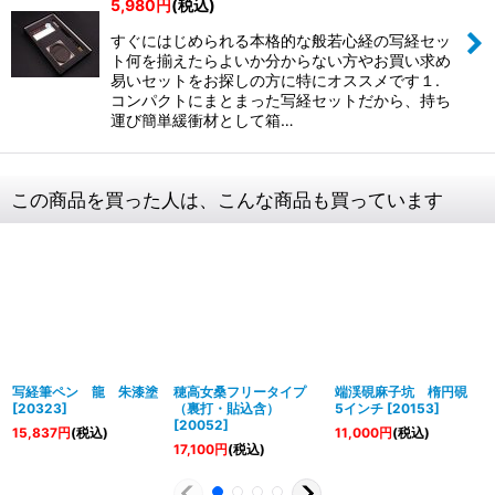
5,980
円
(税込)
すぐにはじめられる本格的な般若心経の写経セッ
ト何を揃えたらよいか分からない方やお買い求め
易いセットをお探しの方に特にオススメです１.
コンパクトにまとまった写経セットだから、持ち
運び簡単緩衝材として箱…
この商品を買った人は、こんな商品も買っています
写経筆ペン 龍 朱漆塗
穂高女桑フリータイプ
端渓硯麻子坑 楕円硯
[
20323
]
（裏打・貼込含）
5インチ
[
20153
]
[
20052
]
15,837
円
(税込)
11,000
円
(税込)
17,100
円
(税込)