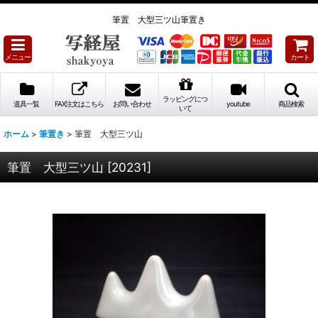
筆置 大型三ツ山筆置き
メニュー
カート
ラッピングにつ
道具一覧
FAX注文はこちら
お問い合わせ
youtube
商品検索
いて
ホーム
>
筆置き
>
筆置 大型三ツ山
筆置 大型三ツ山
[
20231
]