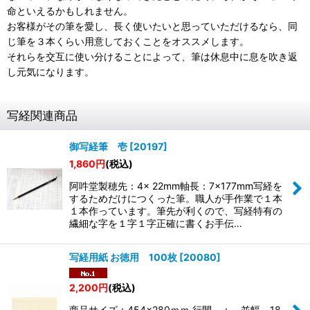
命といえるかもしれません。
お客様がその筆を愛し、長く使いたいと思っていただけるなら、同
じ筆を３本くらい用意しておくことをオススメします。
それらを交互に使い分けることによって、筆は休息中に息を吹き返
し元気になります。
写経関連商品
御写経筆 壱
[
20197
]
1,860
円
(税込)
阿吽堂製穂先：4× 22mm軸長：7×177mm写経を
するためだけにつくった筆。職人が手作業で１本
１本作っています。筆先が利くので、写経特有の
繊細な字を１字１字正確に書くお手伝…
写経用紙 お徳用 100枚
[
20080
]
2,200
円
(税込)
商品サイズ：454×280ｍｍ 行間 ： 並幅 18