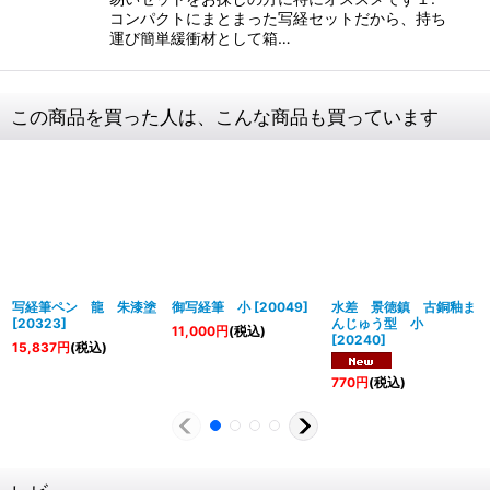
コンパクトにまとまった写経セットだから、持ち
運び簡単緩衝材として箱…
この商品を買った人は、こんな商品も買っています
写経筆ペン 龍 朱漆塗
御写経筆 小
[
20049
]
水差 景徳鎮 古銅釉ま
[
20323
]
んじゅう型 小
11,000
円
(税込)
[
20240
]
15,837
円
(税込)
770
円
(税込)