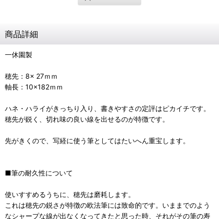
商品詳細
一休園製
穂先：8× 27ｍｍ
軸長：10×182ｍｍ
ハネ・ハライがきっちり入り、書きやすさの定評はピカイチです。
穂先が鋭く、切れ味の良い線を出せるのが特徴です。
先がきくので、写経に使う筆としてはたいへん重宝します。
■筆の耐久性について
使いすすめるうちに、穂先は磨耗します。
これは穂先の鋭さが特徴の欧法筆には致命的です。いままでのよう
なシャープな線が出なくなってきたと思った時、それがその筆の寿