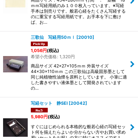
ｍｍ写経用紙のみ１００枚入っています。※写経
手本は別売りです。般若心経をたくさん写経する
のに重宝する写経用紙です。お手本を下に敷け
ば、お…
三歌仙 写経用50ｍｌ
[
20010
]
1,056
円
(税込)
希望小売価格
:
1,320
円
商品サイズ 42×27×105ｍｍ 外装サイズ
44×30×110ｍｍ この三歌仙は高級固形墨として
同じ純植物性油煙を原料としています。 小筆に適
した書きやすい液体墨として開発されています
の…
写経セット 静SEI
[
20042
]
5,980
円
(税込)
すぐにはじめられる本格的な般若心経の写経セッ
ト何を揃えたらよいか分からない方やお買い求め
易いセットをお探しの方に特にオススメです１.