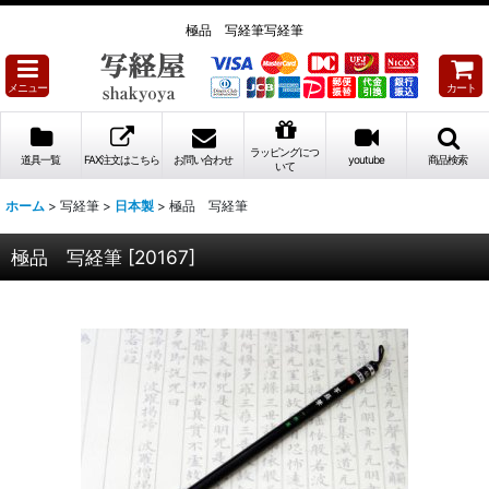
極品 写経筆写経筆
メニュー
カート
ラッピングにつ
道具一覧
FAX注文はこちら
お問い合わせ
youtube
商品検索
いて
ホーム
>
写経筆
>
日本製
>
極品 写経筆
極品 写経筆
[
20167
]