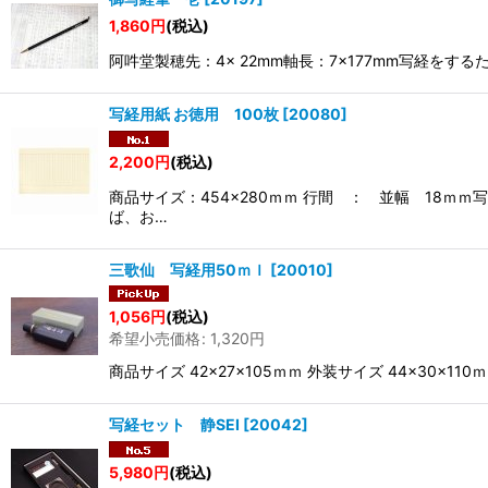
1,860
円
(税込)
阿吽堂製穂先：4× 22mm軸長：7×177mm写経
写経用紙 お徳用 100枚
[
20080
]
2,200
円
(税込)
商品サイズ：454×280ｍｍ 行間 ： 並幅 18
ば、お…
三歌仙 写経用50ｍｌ
[
20010
]
1,056
円
(税込)
希望小売価格
:
1,320
円
商品サイズ 42×27×105ｍｍ 外装サイズ 44×3
写経セット 静SEI
[
20042
]
5,980
円
(税込)