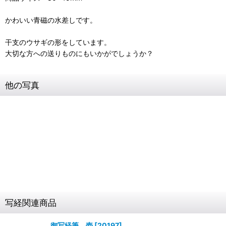
かわいい青磁の水差しです。
干支のウサギの形をしています。
大切な方への送りものにもいかがでしょうか？
他の写真
写経関連商品
御写経筆 壱
[
20197
]