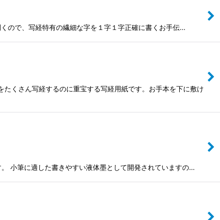
が利くので、写経特有の繊細な字を１字１字正確に書くお手伝…
心経をたくさん写経するのに重宝する写経用紙です。お手本を下に敷け
います。 小筆に適した書きやすい液体墨として開発されていますの…