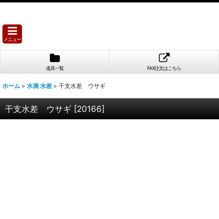
メニュー
道具一覧
FAX注文はこちら
ホーム
>
水滴 水差
>
干支水差 ウサギ
干支水差 ウサギ
[
20166
]