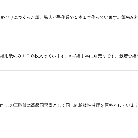
をするためだけにつくった筆。職人が手作業で１本１本作っています。筆先
ｍｍ写経用紙のみ１００枚入っています。※写経手本は別売りです。般若
0×110ｍｍ この三歌仙は高級固形墨として同じ純植物性油煙を原料として