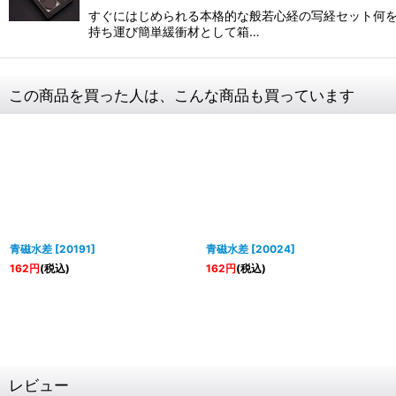
すぐにはじめられる本格的な般若心経の写経セット何を
持ち運び簡単緩衝材として箱…
この商品を買った人は、こんな商品も買っています
青磁水差
[
20191
]
青磁水差
[
20024
]
162
円
(税込)
162
円
(税込)
レビュー