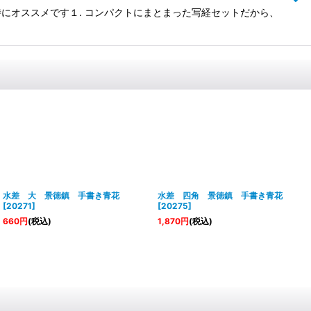
にオススメです１. コンパクトにまとまった写経セットだから、
水差 大 景徳鎮 手書き青花
水差 四角 景徳鎮 手書き青花
[
20271
]
[
20275
]
660
円
(税込)
1,870
円
(税込)