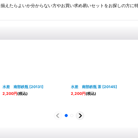
揃えたらよいか分からない方やお買い求め易いセットをお探しの方に特
水差 南部鉄瓶
[
20131
]
水差 南部鉄瓶 茶
[
20145
]
2,200
円
(税込)
2,200
円
(税込)