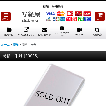
硯箱 朱丹硯箱
メニュー
カート
ラッピングにつ
道具一覧
FAX注文はこちら
お問い合わせ
youtube
商品検索
いて
ホーム
>
硯箱
>
硯箱 朱丹
硯箱 朱丹
[
20016
]