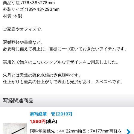
商品寸法 :176×38×278mm
外装サイズ :189×43×293mm
材質 :木製
ご家庭やオフィスで。
冠婚葬祭や書簡など。
必要時に備えて机上に、書棚に一つ置いておきたいアイテムです。
実用的で飽きのこないシンプルなデザインをご用意しました。
朱丹とは天然の硫化水銀の赤色顔料です。
仕上がりも最高の仕上がりで表面も光沢があり、スベスベです。
写経関連商品
御写経筆 壱
[
20197
]
1,860
円
(税込)
阿吽堂製穂先：4× 22mm軸長：7×177mm写経を