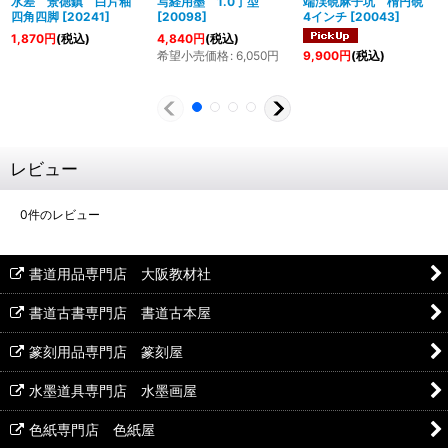
水差 景徳鎮 白片釉
写経用墨 1.0丁型
端渓硯麻子坑 楕円硯
四角四脚
[
20241
]
[
20098
]
4インチ
[
20043
]
1,870
円
(税込)
4,840
円
(税込)
希望小売価格
:
6,050
円
9,900
円
(税込)
レビュー
0
件のレビュー
書道用品専門店 大阪教材社
書道古書専門店 書道古本屋
篆刻用品専門店 篆刻屋
水墨道具専門店 水墨画屋
色紙専門店 色紙屋