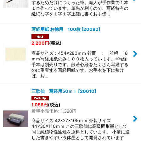
するためだけにつくった筆。職人が手作業で１本
１本作っています。筆先が利くので、写経特有の
繊細な字を１字１字正確に書くお手伝…
写経用紙 お徳用 100枚
[
20080
]
2,200
円
(税込)
商品サイズ：454×280ｍｍ 行間 ： 並幅 18
ｍｍ写経用紙のみ１００枚入っています。※写経
手本は別売りです。般若心経をたくさん写経する
のに重宝する写経用紙です。お手本を下に敷け
ば、お…
三歌仙 写経用50ｍｌ
[
20010
]
1,056
円
(税込)
希望小売価格
:
1,320
円
商品サイズ 42×27×105ｍｍ 外装サイズ
44×30×110ｍｍ この三歌仙は高級固形墨として
同じ純植物性油煙を原料としています。 小筆に適
した書きやすい液体墨として開発されています