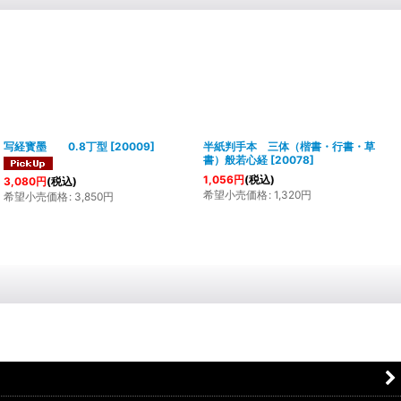
写経寳墨 0.8丁型
[
20009
]
半紙判手本 三体（楷書・行書・草
書）般若心経
[
20078
]
1,056
円
(税込)
3,080
円
(税込)
希望小売価格
:
1,320
円
希望小売価格
:
3,850
円