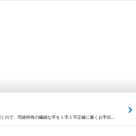
が利くので、写経特有の繊細な字を１字１字正確に書くお手伝…