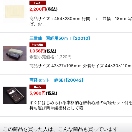
2,200
円
(税込)
商品サイズ：454×280ｍｍ 行間 ： 並幅 18
ば、お…
三歌仙 写経用50ｍｌ
[
20010
]
1,056
円
(税込)
希望小売価格
:
1,320
円
商品サイズ 42×27×105ｍｍ 外装サイズ 44×3
写経セット 静SEI
[
20042
]
5,980
円
(税込)
すぐにはじめられる本格的な般若心経の写経セット何を
持ち運び簡単緩衝材として箱…
この商品を買った人は、こんな商品も買っています