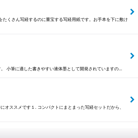
心経をたくさん写経するのに重宝する写経用紙です。お手本を下に敷け
います。 小筆に適した書きやすい液体墨として開発されていますの…
にオススメです１. コンパクトにまとまった写経セットだから、