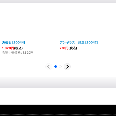
泥砥石
[
20044
]
アンギラス 鋳造
[
20047
]
1,020
円
(税込)
770
円
(税込)
希望小売価格
:
1,320
円