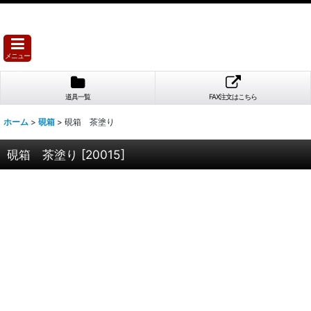
メニュー
道具一覧
FAX注文はこちら
ホーム
>
硯箱
>
硯箱 茶塗り
硯箱 茶塗り
[
20015
]