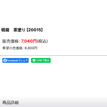
硯箱 茶塗り
[
20015
]
販売価格
:
7,040
円
(税込)
希望小売価格
:
8,800
円
Facebookでシェア
商品詳細