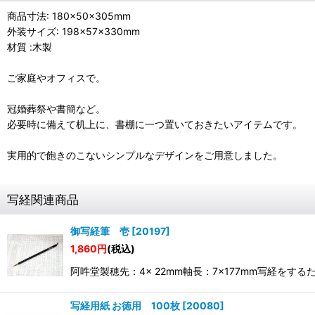
商品寸法: 180×50×305mm
外装サイズ: 198×57×330mm
材質 :木製
ご家庭やオフィスで。
冠婚葬祭や書簡など。
必要時に備えて机上に、書棚に一つ置いておきたいアイテムです。
実用的で飽きのこないシンプルなデザインをご用意しました。
写経関連商品
御写経筆 壱
[
20197
]
1,860
円
(税込)
阿吽堂製穂先：4× 22mm軸長：7×177mm写経
写経用紙 お徳用 100枚
[
20080
]