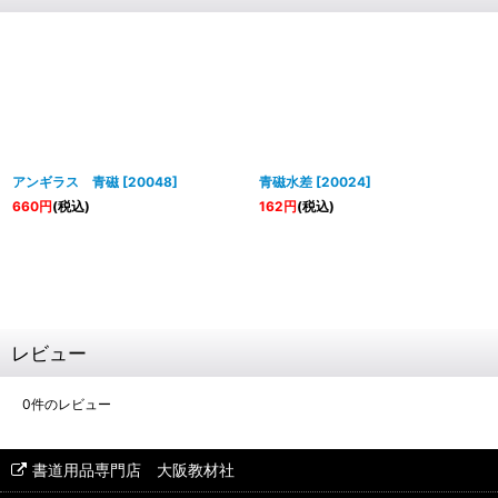
アンギラス 青磁
[
20048
]
青磁水差
[
20024
]
660
円
(税込)
162
円
(税込)
レビュー
0
件のレビュー
書道用品専門店 大阪教材社