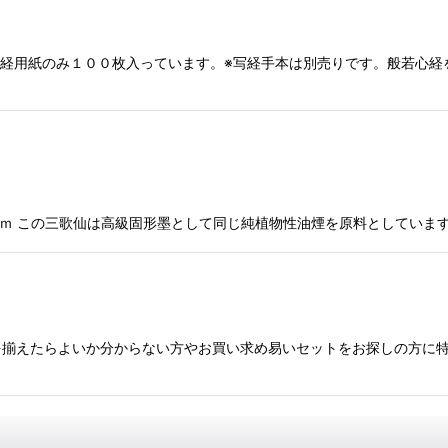
ｍｍ写経用紙のみ１００枚入っています。※写経手本は別売りです。般若
0×110ｍｍ この三歌仙は高級固形墨として同じ純植物性油煙を原料として
揃えたらよいか分からない方やお買い求め易いセットをお探しの方に特