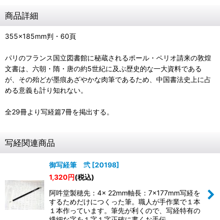
商品詳細
355×185mm判・60頁
パリのフランス国立図書館に秘蔵されるポール・ペリオ請来の敦煌
文書は、六朝・隋・唐の約5世紀に及ぶ歴史的な一大資料である
が、その殆どが墨痕あざやかな肉筆であるため、中国書法史上に占
める意義も計り知れない。
全29冊より写経篇7冊を掲出する。
写経関連商品
御写経筆 弐
[
20198
]
1,320
円
(税込)
阿吽堂製穂先：4× 22mm軸長：7×177mm写経を
するためだけにつくった筆。職人が手作業で１本
１本作っています。筆先が利くので、写経特有の
繊細な字を１字１字正確に書くお手伝…