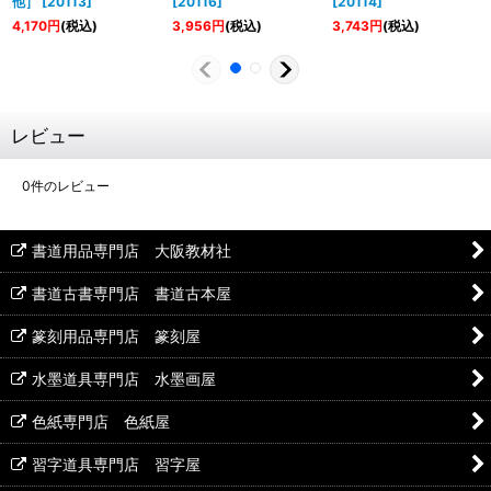
他］
[
20113
]
[
20116
]
[
20114
]
4,170
円
(税込)
3,956
円
(税込)
3,743
円
(税込)
レビュー
0
件のレビュー
書道用品専門店 大阪教材社
書道古書専門店 書道古本屋
篆刻用品専門店 篆刻屋
水墨道具専門店 水墨画屋
色紙専門店 色紙屋
習字道具専門店 習字屋