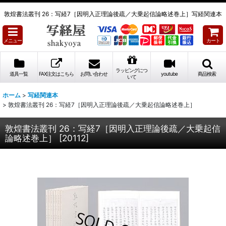
敦煌書法叢刊 26：写経7［因明入正理論後疏／大乗起信論略述巻上］写経関連本
メニュー
カート
ラッピングにつ
道具一覧
FAX注文はこちら
お問い合わせ
youtube
商品検索
いて
ホーム
>
写経関連本
>
敦煌書法叢刊 26：写経7［因明入正理論後疏／大乗起信論略述巻上］
敦煌書法叢刊 26：写経7［因明入正理論後疏／大乗起信
論略述巻上］
[
20112
]