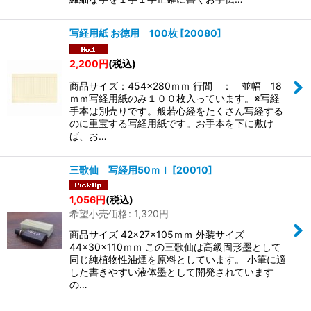
写経用紙 お徳用 100枚
[
20080
]
2,200
円
(税込)
商品サイズ：454×280ｍｍ 行間 ： 並幅 18
ｍｍ写経用紙のみ１００枚入っています。※写経
手本は別売りです。般若心経をたくさん写経する
のに重宝する写経用紙です。お手本を下に敷け
ば、お…
三歌仙 写経用50ｍｌ
[
20010
]
1,056
円
(税込)
希望小売価格
:
1,320
円
商品サイズ 42×27×105ｍｍ 外装サイズ
44×30×110ｍｍ この三歌仙は高級固形墨として
同じ純植物性油煙を原料としています。 小筆に適
した書きやすい液体墨として開発されています
の…