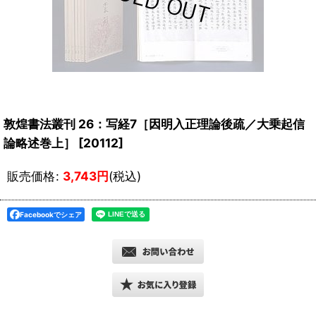
敦煌書法叢刊 26：写経7［因明入正理論後疏／大乗起信
論略述巻上］
[
20112
]
販売価格
:
3,743
円
(税込)
Facebookでシェア