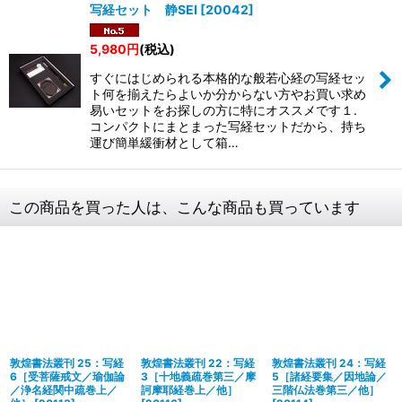
写経セット 静SEI
[
20042
]
5,980
円
(税込)
すぐにはじめられる本格的な般若心経の写経セッ
ト何を揃えたらよいか分からない方やお買い求め
易いセットをお探しの方に特にオススメです１.
コンパクトにまとまった写経セットだから、持ち
運び簡単緩衝材として箱…
この商品を買った人は、こんな商品も買っています
敦煌書法叢刊 25：写経
敦煌書法叢刊 22：写経
敦煌書法叢刊 24：写経
6［受菩薩戒文／瑜伽論
3［十地義疏巻第三／摩
5［諸経要集／因地論／
／浄名経関中疏巻上／
訶摩耶経巻上／他］
三階仏法巻第三／他］