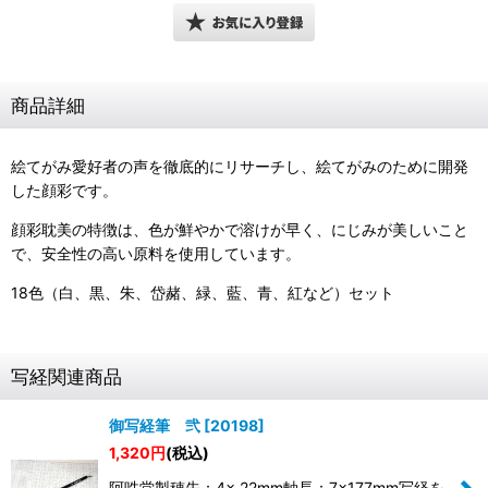
商品詳細
絵てがみ愛好者の声を徹底的にリサーチし、絵てがみのために開発
した顔彩です。
顔彩耽美の特徴は、色が鮮やかで溶けが早く、にじみが美しいこと
で、安全性の高い原料を使用しています。
18色（白、黒、朱、岱赭、緑、藍、青、紅など）セット
写経関連商品
御写経筆 弐
[
20198
]
1,320
円
(税込)
阿吽堂製穂先：4× 22mm軸長：7×177mm写経を