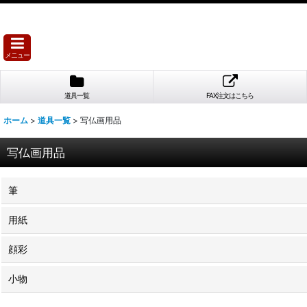
メニュー
道具一覧
FAX注文はこちら
ホーム
>
道具一覧
>
写仏画用品
写仏画用品
筆
用紙
顔彩
小物