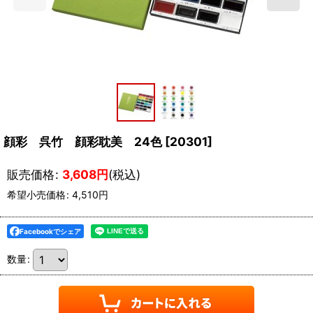
顔彩 呉竹 顔彩耽美 24色
[
20301
]
販売価格
:
3,608
円
(税込)
希望小売価格
:
4,510
円
Facebookでシェア
数量
: