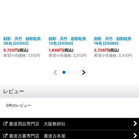
顔彩 呉竹 顔彩耽美
顔彩 呉竹 顔彩耽美
顔彩 呉竹 顔彩耽美
36色
[
20302
]
12色
[
20300
]
18色
[
20086
]
5,720
円
(税込)
1,848
円
(税込)
2,728
円
(税込)
希望小売価格
:
7,150
円
希望小売価格
:
2,310
円
希望小売価格
:
3,410
円
レビュー
0
件のレビュー
書道用品専門店 大阪教材社
書道古書専門店 書道古本屋