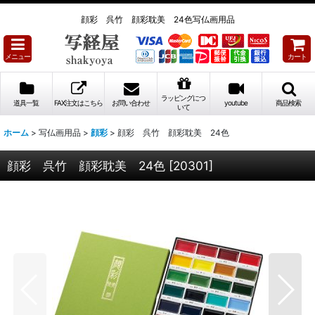
顔彩 呉竹 顔彩耽美 24色写仏画用品
メニュー
カート
ラッピングにつ
道具一覧
FAX注文はこちら
お問い合わせ
youtube
商品検索
いて
ホーム
>
写仏画用品
>
顔彩
>
顔彩 呉竹 顔彩耽美 24色
顔彩 呉竹 顔彩耽美 24色
[
20301
]