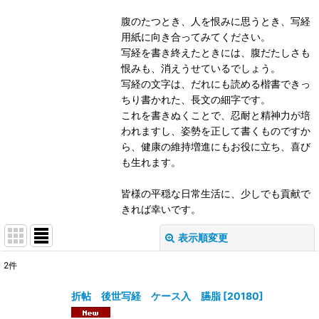
腹のたつとき、人を恨みに思うとき、写経
用紙に向き合ってみてください。
写経を書き終えたときには、腹だたしさも
恨みも、消えうせているでしょう。
写経の文字は、だれにも読める楷書できっ
ちり書かれた、長文の細字です。
これを書きぬくことで、忍耐と精神力が培
われますし、姿勢を正して書くものですか
ら、健康の維持増進にもお役に立ち、喜び
も生れます。
皆様の平穏な日常生活に、少しでも貢献で
きれば幸いです。
表示順変更
閉じる
2
件
表示数
:
折帖 後世写経 ケース入 臙脂
[
20180
]
並び順
: