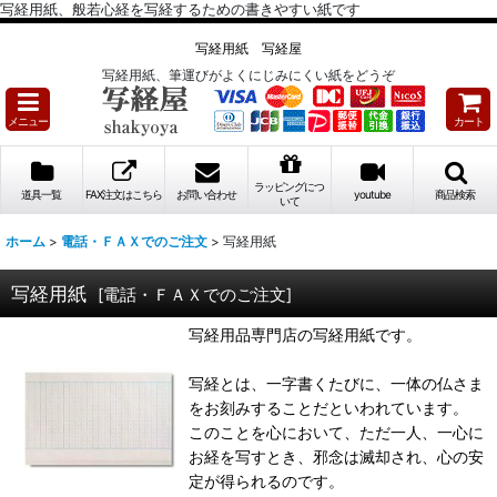
写経用紙、般若心経を写経するための書きやすい紙です
写経用紙 写経屋
写経用紙、筆運びがよくにじみにくい紙をどうぞ
メニュー
カート
ラッピングにつ
道具一覧
FAX注文はこちら
お問い合わせ
youtube
商品検索
いて
ホーム
>
電話・ＦＡＸでのご注文
>
写経用紙
写経用紙
[
電話・ＦＡＸでのご注文
]
写経用品専門店の写経用紙です。
写経とは、一字書くたびに、一体の仏さま
をお刻みすることだといわれています。
このことを心において、ただ一人、一心に
お経を写すとき、邪念は滅却され、心の安
定が得られるのです。