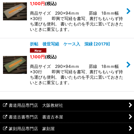
1,100
円
(税込)
商品サイズ 290×94ｍｍ 罫線 18ｍｍ幅
絞り込む
×30行 即興で写経を書写、裏打ちもいらず持
ち運びも便利。 書いたものを手元に置いておきた
いときに重宝します。
折帖 後世写経 ケース入 深緑
[
20179
]
1,100
円
(税込)
商品サイズ 290×94ｍｍ 罫線 18ｍｍ幅
×30行 即興で写経を書写、裏打ちもいらず持
ち運びも便利。 書いたものを手元に置いておきた
いときに重宝します。
書道用品専門店 大阪教材社
書道古書専門店 書道古本屋
篆刻用品専門店 篆刻屋